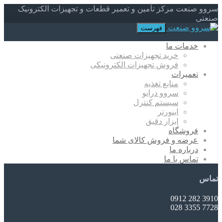
سروو صنعت مرکز تأمین و تعمیر قطعات و تجهیزات الکترونیک
صنعتی
فهرست
خدمات ما
خرید تجهیزات صنعتی
فروش تجهیزات الکترونیکی
تعمیرات
منابع تغذیه
سروو درایو
سیستم کنترل
اینورتر
ابزار دقیق
فروشگاه
عرضه و فروش کالای شما
درباره ما
تماس با ما
تماس
3910 282 0912
7728 3355 028