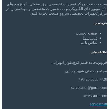
سروو صنعت مرکز تعمیرات تخصصی برق صنعتی، انواع برد های
plc، موتور های الکتریکی و . . . تعمیرات تخصصی و مهندسی را در
مرکز تعمیرات تخصصی سروو صنعت تجربه کنید.
منوی اصلی
صفحه نخست
درباره ما
تماس با ما
اطلاعات تماس
قزوین,جاده قدیم کرج,بلوار ابوترابی
مجتمع صنعتی شهید رجایی
7728 3355 28 98+
servosanat@gmail.com
servosanat.com
servosanatt