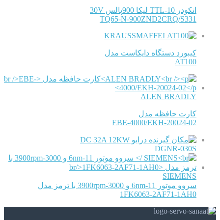
انکودر TTL-10 لیکا 900پالس 30V
TQ65-N-900ZND2CRQ/S331
KRAUSSMAFFEI
کیبورد دستگاه دایکاست مدل
AT100
ALEN BRADLY
کارت حافظه مدل
EBE-4000/EKH-20024-02
درایو DC 32A 12KW
DGNR-030S
SIEMENS
سروو موتور 11-6nm و 3000-3900rpm با ترمز مدل
1FK6063-2AF71-1AH0