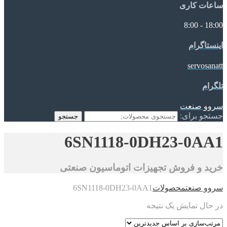
ساعات کاری
18:00 - 8:00
اینستاگرام
servosanatt
تلگرام
سروو صنعت
جستجو برای:
جستجو
6SN1118-0DH23-0AA1
خرید و فروش تجهیزات اتوماسیون صنعتی
سروو صنعت
محصولات
6SN1118-0DH23-0AA1
در حال نمایش یک نتیجه