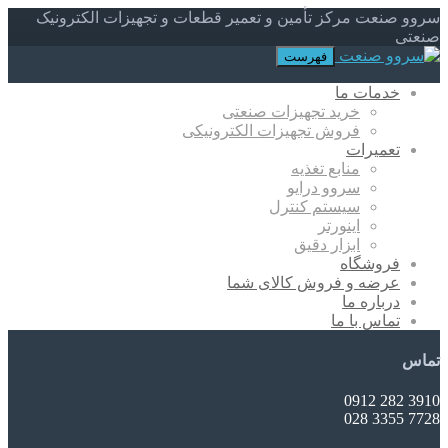
سروو صنعت مرکز تأمین و تعمیر قطعات و تجهیزات الکترونیک
صنعتی
فهرست
خدمات ما
خرید تجهیزات صنعتی
فروش تجهیزات الکترونیکی
تعمیرات
منابع تغذیه
سروو درایو
سیستم کنترل
اینورتر
ابزار دقیق
فروشگاه
عرضه و فروش کالای شما
درباره ما
تماس با ما
تماس
3910 282 0912
7728 3355 028