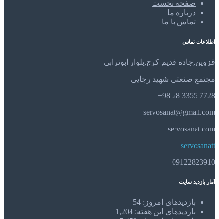
صفحه نخست
درباره ما
تماس با ما
اطلاعات تماس
قزوین,جاده قدیم کرج,بلوار ابوترابی
مجتمع صنعتی شهید رجایی
7728 3355 28 98+
servosanat@gmail.com
servosanat.com
servosanatt
09122823910
آمار بازدید سایت
بازدیدهای امروز:
54
بازدیدهای این هفته:
1,204