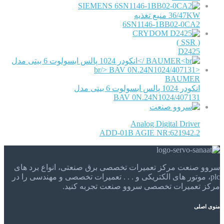
SIEMENS
36/47KW منبع تغذیه
6SN1146-1BB02-0CA2
CRYDOM
( SSR )
D2425
BAUMER
انکودر 1024 پالس ابسولوت 6 بیتی مدل
BAV 0N.24N1024/407131
Analog Digital Driver
ADD-01B AGIE NR:621942.2
سروو صنعت مرکز تعمیرات تخصصی برق صنعتی، انواع برد های
plc، موتور های الکتریکی و . . . تعمیرات تخصصی و مهندسی را در
مرکز تعمیرات تخصصی سروو صنعت تجربه کنید.
منوی اصلی