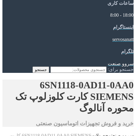
ساعات کاری
18:00 - 8:00
اینستاگرام
servosanatt
تلگرام
سروو صنعت
جستجو برای:
جستجو
6SN1118-0AD11-0AA0
SIEMENS کارت کلوزلوپ تک
محوره آنالوگ
خرید و فروش تجهیزات اتوماسیون صنعتی
سروو صنعت
محصولات
6SN1118-0AD11-0AA0 SIEMENS کارت