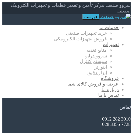
سروو صنعت مرکز تأمین و تعمیر قطعات و تجهیزات الکترونیک
صنعتی
فهرست
خدمات ما
خرید تجهیزات صنعتی
فروش تجهیزات الکترونیکی
تعمیرات
منابع تغذیه
سروو درایو
سیستم کنترل
اینورتر
ابزار دقیق
فروشگاه
عرضه و فروش کالای شما
درباره ما
تماس با ما
تماس
3910 282 0912
7728 3355 028