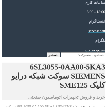
ساعات کاری
18:00 - 8:00
اینستاگرام
servosanatt
تلگرام
سروو صنعت
جستجو
جستجو
برای:
6SL3055-0AA00-5KA3
SIEMENS سوکت شبکه درایو
کلیک SME125
خرید و فروش تجهیزات اتوماسیون صنعتی
سروو صنعت
محصولات
6SL3055-0AA00-5KA3 SIEMENS سوکت