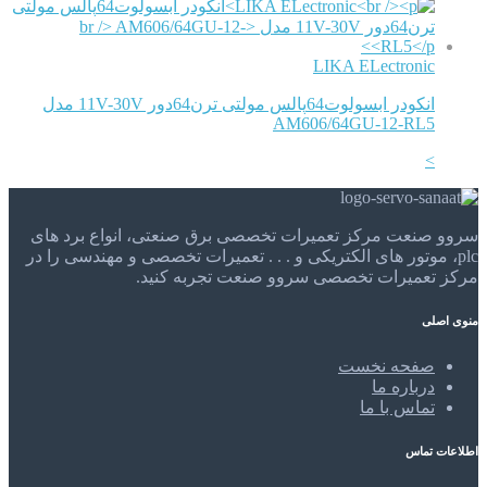
LIKA ELectronic
انکودر ابسولوت64پالس مولتی ترن64دور 11V-30V مدل
AM606/64GU-12-RL5
>
سروو صنعت مرکز تعمیرات تخصصی برق صنعتی، انواع برد های
plc، موتور های الکتریکی و . . . تعمیرات تخصصی و مهندسی را در
مرکز تعمیرات تخصصی سروو صنعت تجربه کنید.
منوی اصلی
صفحه نخست
درباره ما
تماس با ما
اطلاعات تماس