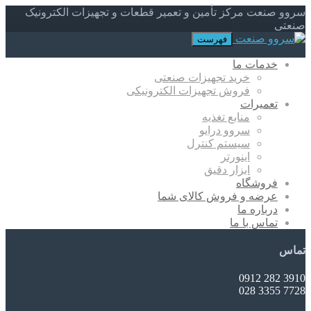
سروو صنعت مرکز تأمین و تعمیر قطعات و تجهیزات الکترونیک
صنعتی
فهرست
خدمات ما
خرید تجهیزات صنعتی
فروش تجهیزات الکترونیکی
تعمیرات
منابع تغذیه
سروو درایو
سیستم کنترل
اینورتر
ابزار دقیق
فروشگاه
عرضه و فروش کالای شما
درباره ما
تماس با ما
تماس
3910 282 0912
7728 3355 028