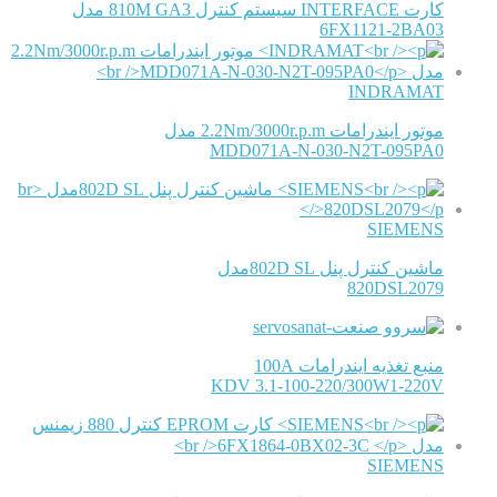
کارت INTERFACE سیستم کنترل 810M GA3 مدل
6FX1121-2BA03
INDRAMAT
موتور ایندرامات 2.2Nm/3000r.p.m مدل
MDD071A-N-030-N2T-095PA0
SIEMENS
ماشین کنترل پنل 802D SLمدل
820DSL2079
منبع تغذیه ایندرامات 100A
KDV 3.1-100-220/300W1-220V
SIEMENS