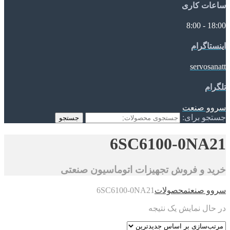
ساعات کاری
18:00 - 8:00
اینستاگرام
servosanatt
تلگرام
سروو صنعت
جستجو برای:
جستجو
6SC6100-0NA21
خرید و فروش تجهیزات اتوماسیون صنعتی
سروو صنعت
محصولات
6SC6100-0NA21
در حال نمایش یک نتیجه