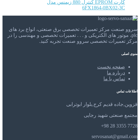
کارت EPROM کنترل 880 زیمنس مدل
6FX1864-0BX02-3C
سروو صنعت مرکز تعمیرات تخصصی برق صنعتی، انواع برد های
plc، موتور های الکتریکی و . . . تعمیرات تخصصی و مهندسی را در
مرکز تعمیرات تخصصی سروو صنعت تجربه کنید.
منوی اصلی
صفحه نخست
درباره ما
تماس با ما
اطلاعات تماس
قزوین,جاده قدیم کرج,بلوار ابوترابی
مجتمع صنعتی شهید رجایی
7728 3355 28 98+
servosanat@gmail.com