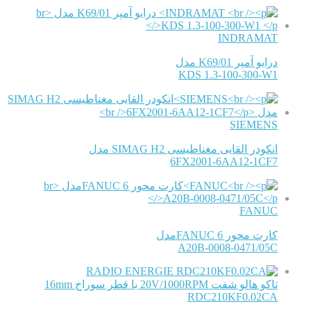
INDRAMAT
درایو آمپر K69/01 مدل
KDS 1.3-100-300-W1
SIEMENS
انکودر القایی مغناطیسی SIMAG H2 مدل
6FX2001-6AA12-1CF7
FANUC
کارت محور FANUC 6مدل
A20B-0008-0471/05C
RADIO ENERGIE
تاکو هالو شفت 20V/1000RPM با قطر سوراخ 16mm
RDC210KF0.02CA