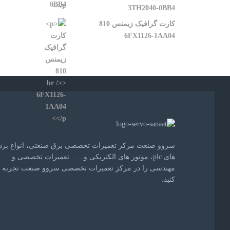
3TH2040-0BB4
کارت گرافیک زیمنس 810
6FX1126-1AA04
سروو صنعت مرکز تعمیرات تخصصی برق صنعتی، انواع برد
های plc، موتور های الکتریکی و . . . تعمیرات تخصصی و
مهندسی را در مرکز تعمیرات تخصصی سروو صنعت تجربه
کنید.