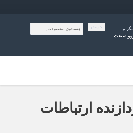
جستجو
لگرام
و صنعت