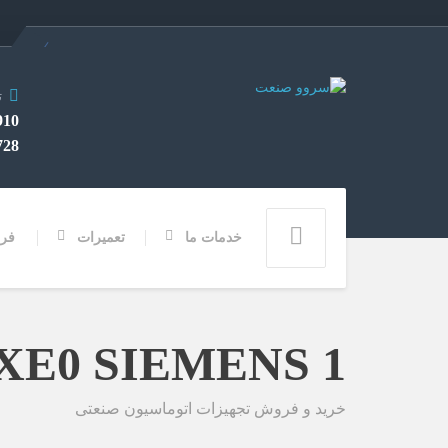
ت
282 0912
3355 028
خدمات ما
تعمیرات
فر
2-5DA01-0XE0 SIEMENS 1
خرید و فروش تجهیزات اتوماسیون صنعتی