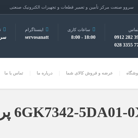
سروو صنعت مرکز تأمین و تعمیر قطعات و تجهیزات الکترونیک صنعتی
ماس
ساعات کاری
اینستاگرام
ت
3910 
18:00 - 8:00
servosanatt
سرو
7728 
وشگاه
عرضه و فروش کالای شما
درباره ما
تماس با ما
6GK734 پردازنده ارتباطات