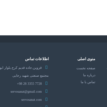
منوی اصلی
اطلاعات تماس
قزوین,جاده قدیم کرج,بلوار ابو
صفحه نخست
درباره ما
مجتمع صنعتی شهید رجایی
تماس با ما
7728 3355 28 98+
servosanat@gmail.com
servosanat.com