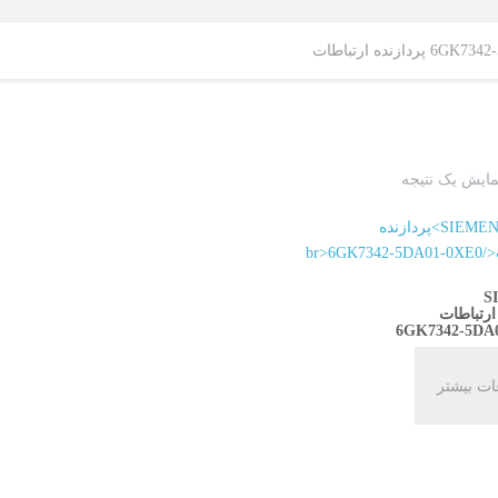
زنده ارتباطات
مایش یک نتیجه
S
ارتباطات
6GK7342-5DA
ات بیشتر