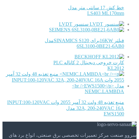
خط کش 17 سانتی متر مدل
LS403 ML170mm
سنسور LVDT
SEIMENS
فیلتر 16KWبرای SINAMICS S120مدل
6SL3100-0BE21-6AB0
BECKHOFF
کارت خروجی دیجیتال 2 کاناله PLC
KL2012
NEMIC.LAMBDA
منبع تغذیه 48 ولت 32 آمپر 2055 وات INPUT:100-120VAC
32A, 200-240VAC 16A مدل
EWS1500
سروو صنعت مرکز تعمیرات تخصصی برق صنعتی، انواع برد های