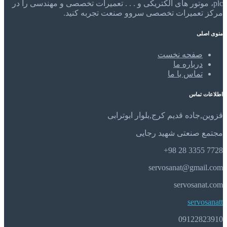
plc، موتور های الکتریکی و . . . تعمیرات تخصصی و مهندسی را در
مرکز تعمیرات تخصصی سروو صنعت تجربه کنید.
منوی اصلی
صفحه نخست
درباره ما
تماس با ما
اطلاعات تماس
قزوین,جاده قدیم کرج,بلوار ابوترابی
مجتمع صنعتی شهید رجایی
7728 3355 28 98+
servosanat@gmail.com
servosanat.com
servosanatt
09122823910