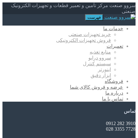
سروو صنعت مرکز تأمین و تعمیر قطعات و تجهیزات الکترونیک
صنعتی
فهرست
خدمات ما
خرید تجهیزات صنعتی
فروش تجهیزات الکترونیکی
تعمیرات
منابع تغذیه
سروو درایو
سیستم کنترل
اینورتر
ابزار دقیق
فروشگاه
عرضه و فروش کالای شما
درباره ما
تماس با ما
تماس
3910 282 0912
7728 3355 028