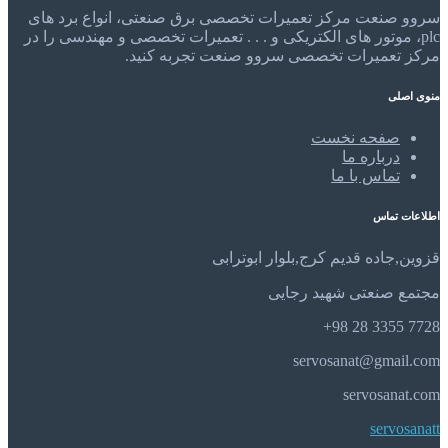
سروو صنعت مرکز تعمیرات تخصصی برق صنعتی، انواع برد های
plc، موتور های الکتریکی و . . . تعمیرات تخصصی و مهندسی را در
مرکز تعمیرات تخصصی سروو صنعت تجربه کنید.
منوی اصلی
صفحه نخست
درباره ما
تماس با ما
اطلاعات تماس
قزوین,جاده قدیم کرج,بلوار ابوترابی
مجتمع صنعتی شهید رجایی
7728 3355 28 98+
servosanat@gmail.com
servosanat.com
servosanatt