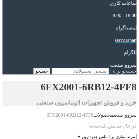
ساعات کاری
18:00 - 8:00
اینستاگرام
servosanatt
تلگرام
سروو صنعت
جستجو برای:
جستجو
6FX2001-6RB12-4FF8
خرید و فروش تجهیزات اتوماسیون صنعتی
سروو صنعت
محصولات
6FX2001-6RB12-4FF8
در حال نمایش یک نتیجه