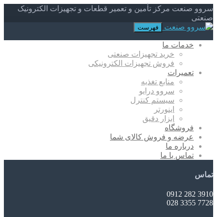
سروو صنعت مرکز تأمین و تعمیر قطعات و تجهیزات الکترونیک
صنعتی
فهرست
خدمات ما
خرید تجهیزات صنعتی
فروش تجهیزات الکترونیکی
تعمیرات
منابع تغذیه
سروو درایو
سیستم کنترل
اینورتر
ابزار دقیق
فروشگاه
عرضه و فروش کالای شما
درباره ما
تماس با ما
تماس
3910 282 0912
7728 3355 028