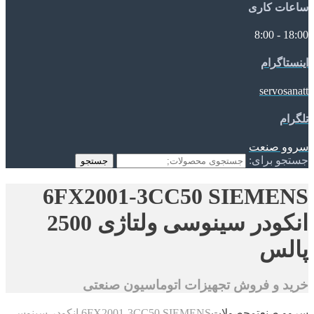
ساعات کاری
18:00 - 8:00
اینستاگرام
servosanatt
تلگرام
سروو صنعت
جستجو برای:
جستجو
6FX2001-3CC50 SIEMENS
انکودر سینوسی ولتاژی 2500
پالس
خرید و فروش تجهیزات اتوماسیون صنعتی
سروو صنعت
محصولات
6FX2001-3CC50 SIEMENS انکودر سینوسی