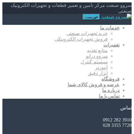
سروو صنعت مرکز تأمین و تعمیر قطعات و تجهیزات الکترونیک
صنعتی
فهرست
خدمات ما
خرید تجهیزات صنعتی
فروش تجهیزات الکترونیکی
تعمیرات
منابع تغذیه
سروو درایو
سیستم کنترل
اینورتر
ابزار دقیق
فروشگاه
عرضه و فروش کالای شما
درباره ما
تماس با ما
تماس
3910 282 0912
7728 3355 028