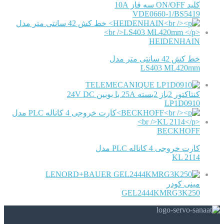
کلید ON/OFF سه فاز 10A
VDE0660-1/BS5419
HEIDENHAIN
خط کش 42 سانتی متر مدل
LS403 ML420mm
TELEMECANIQUE
کنتاکتور 2باز 2بسته 25A با بوبین 24V DC
LP1D0910
BECKHOFF
کارت خروجی 4 کاناله PLC مدل
KL 2114
LENORD+BAUER
مینی کودر
GEL2444KMRG3K250