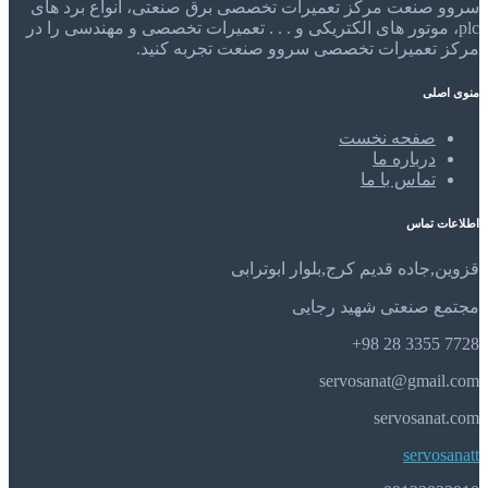
سروو صنعت مرکز تعمیرات تخصصی برق صنعتی، انواع برد های
plc، موتور های الکتریکی و . . . تعمیرات تخصصی و مهندسی را در
مرکز تعمیرات تخصصی سروو صنعت تجربه کنید.
منوی اصلی
صفحه نخست
درباره ما
تماس با ما
اطلاعات تماس
قزوین,جاده قدیم کرج,بلوار ابوترابی
مجتمع صنعتی شهید رجایی
7728 3355 28 98+
servosanat@gmail.com
servosanat.com
servosanatt