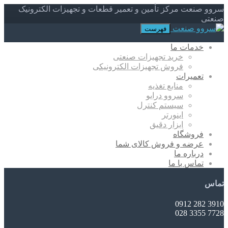
سروو صنعت مرکز تأمین و تعمیر قطعات و تجهیزات الکترونیک
صنعتی
فهرست
خدمات ما
خرید تجهیزات صنعتی
فروش تجهیزات الکترونیکی
تعمیرات
منابع تغذیه
سروو درایو
سیستم کنترل
اینورتر
ابزار دقیق
فروشگاه
عرضه و فروش کالای شما
درباره ما
تماس با ما
تماس
3910 282 0912
7728 3355 028