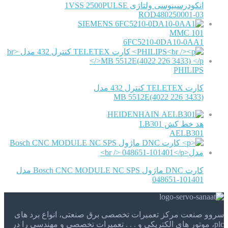
انکودرسینوسی ولتاژی 1VSS 2500PULSE
ROD480250001-03
SIEMENS
MMC 101
6FC5210-0DA10-0AA1
PHILIPS
کارت TELETEX کنترل 432 مدل
MB 5512E(4022 226 3433)
HEIDENHAIN
هد خط کش LB301
AELB301
کارت DNC ماژول Bosch CNC MODULE NC SPS مدل
048651-101401
سروو صنعت مرکز تعمیرات تخصصی برق صنعتی، انواع برد های
plc، موتور های الکتریکی و . . . تعمیرات تخصصی و مهندسی را در