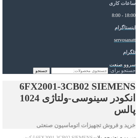
ساعات کاری
18:00 - 8:00
اینستاگرام
servosanatt
تلگرام
سروو صنعت
جستجو برای:
جستجو
6FX2001-3CB02 SIEMENS
انکودر سینوسی-ولتاژی 1024
پالس
خرید و فروش تجهیزات اتوماسیون صنعتی
سروو صنعت
محصولات
6FX2001-3CB02 SIEMENS انکودر