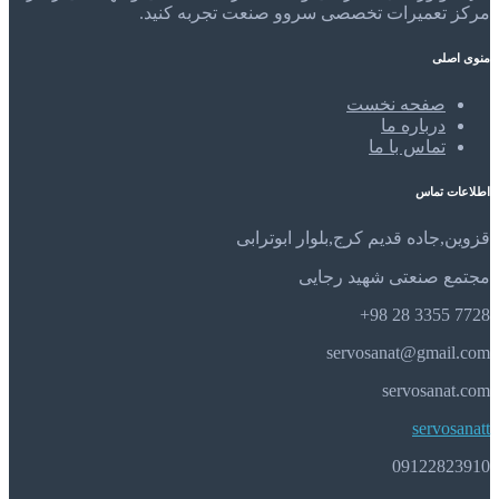
مرکز تعمیرات تخصصی سروو صنعت تجربه کنید.
منوی اصلی
صفحه نخست
درباره ما
تماس با ما
اطلاعات تماس
قزوین,جاده قدیم کرج,بلوار ابوترابی
مجتمع صنعتی شهید رجایی
7728 3355 28 98+
servosanat@gmail.com
servosanat.com
servosanatt
09122823910