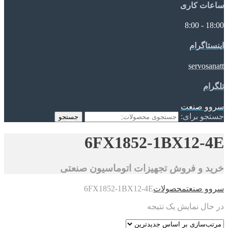
ساعات کاری
18:00 - 8:00
اینستاگرام
servosanatt
تلگرام
سروو صنعت
جستجو برای:
جستجو
6FX1852-1BX12-4E
خرید و فروش تجهیزات اتوماسیون صنعتی
سروو صنعت
محصولات
6FX1852-1BX12-4E
در حال نمایش یک نتیجه