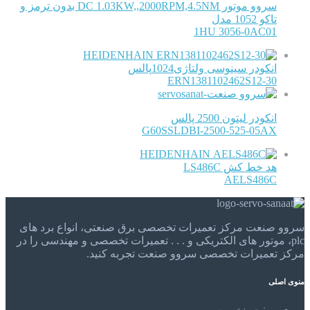
سروو موتور DC 1.03KW,,2000RPM,4.5NM بدون ترمز و
تاکو 1052 مدل
1HU 3056-0AC01
HEIDENHAIN
انکودر سینوسی ولتاژی1024پالس
ERN1381102462S12-30
انکودر لیتون 2500 پالس
G60SSLDBI-2500-525-05AX
HEIDENHAIN
هد خط کش LS486C
AELS486C
سروو صنعت مرکز تعمیرات تخصصی برق صنعتی، انواع برد های
plc، موتور های الکتریکی و . . . تعمیرات تخصصی و مهندسی را در
مرکز تعمیرات تخصصی سروو صنعت تجربه کنید.
منوی اصلی