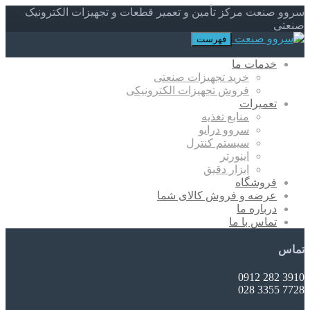
سروو صنعت مرکز تأمین و تعمیر قطعات و تجهیزات الکترونیک
صنعتی
فهرست
خدمات ما
خرید تجهیزات صنعتی
فروش تجهیزات الکترونیکی
تعمیرات
منابع تغذیه
سروو درایو
سیستم کنترل
اینورتر
ابزار دقیق
فروشگاه
عرضه و فروش کالای شما
درباره ما
تماس با ما
تماس
3910 282 0912
7728 3355 028