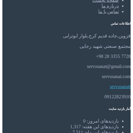
صفحه نخست
درباره ما
تماس با ما
اطلاعات تماس
قزوین,جاده قدیم کرج,بلوار ابوترابی
مجتمع صنعتی شهید رجایی
7728 3355 28 98+
servosanat@gmail.com
servosanat.com
servosanatt
09122823910
آمار بازدید سایت
بازدیدهای امروز:
0
بازدیدهای این هفته:
1,317
بازدیدهای این ماه:
7,511