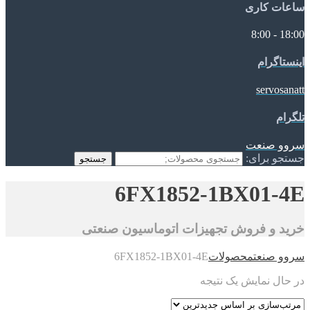
ساعات کاری
18:00 - 8:00
اینستاگرام
servosanatt
تلگرام
سروو صنعت
جستجو برای:
جستجو
6FX1852-1BX01-4E
خرید و فروش تجهیزات اتوماسیون صنعتی
سروو صنعت
محصولات
6FX1852-1BX01-4E
در حال نمایش یک نتیجه