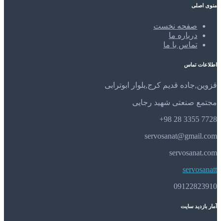
منوی اصلی
صفحه نخست
درباره ما
تماس با ما
اطلاعات تماس
قزوین,جاده قدیم کرج,بلوار ابوترابی
مجتمع صنعتی شهید رجایی
7728 3355 28 98+
servosanat@gmail.com
servosanat.com
servosanatt
09122823910
آمار بازدید سایت