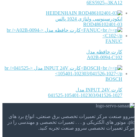
6ES5925--3KA12
HEIDENHAIN
انکودرسینوسی ولتاژی 1024 پالس
ROD486102401-03
FANUC
کارت حافظه مدل
A02B-0094-C102
BOSCH
کارت INPUT 24V مدل
041525-105401-102303/041526-1027
سروو صنعت مرکز تعمیرات تخصصی برق صنعتی، انواع برد های
plc، موتور های الکتریکی و . . . تعمیرات تخصصی و مهندسی را در
مرکز تعمیرات تخصصی سروو صنعت تجربه کنید.