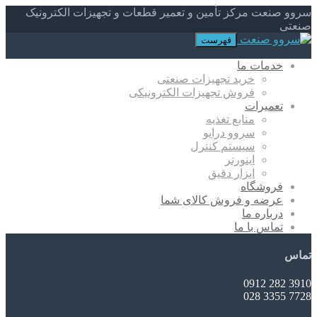
سروو صنعت مرکز تأمین و تعمیر قطعات و تجهیزات الکترونیک
صنعتی
فهرست
خدمات ما
خرید تجهیزات صنعتی
فروش تجهیزات الکترونیکی
تعمیرات
منابع تغذیه
سروو درایو
سیستم کنترل
اینورتر
ابزار دقیق
فروشگاه
عرضه و فروش کالای شما
درباره ما
تماس با ما
تماس
3910 282 0912
7728 3355 028