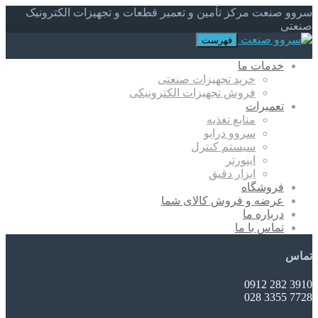
سروو صنعت مرکز تأمین و تعمیر قطعات و تجهیزات الکترونیک
صنعتی
فهرست
خدمات ما
خرید تجهیزات صنعتی
فروش تجهیزات الکترونیکی
تعمیرات
منابع تغذیه
سروو درایو
سیستم کنترل
اینورتر
ابزار دقیق
فروشگاه
عرضه و فروش کالای شما
درباره ما
تماس با ما
تماس
3910 282 0912
7728 3355 028