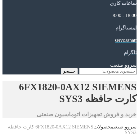
ساعات کاری
18:00 - 8:00
اینستاگرام
servosanatt
تلگرام
سروو صنعت
جستجو
جستجو
برای:
6FX1820-0AX12 SIEMENS
کارت حافظه SYS3
خرید و فروش تجهیزات اتوماسیون صنعتی
سروو صنعت
محصولات
6FX1820-0AX12 SIEMENS کارت حافظه
SYS3