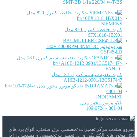
SMT-BD 1/1a 220/04 w-T-BS
SIEMENS
کارت حافظه کنترل 820 مدل
6FX1818-1BX01
BAUMULLER
سرووموتور 180V 4000RPM 3NM DC
GSF45-LB
FANUC
کارت تغذیه سیستم کنترل 18T مدل
A16B-1212-0901/13C517447
INDRAMAT
تاکو موتور محور مدل
109-0724-4801-04
سروو صنعت مرکز تعمیرات تخصصی برق صنعتی، انواع برد های
plc، موتور های الکتریکی و . . . تعمیرات تخصصی و مهندسی را در