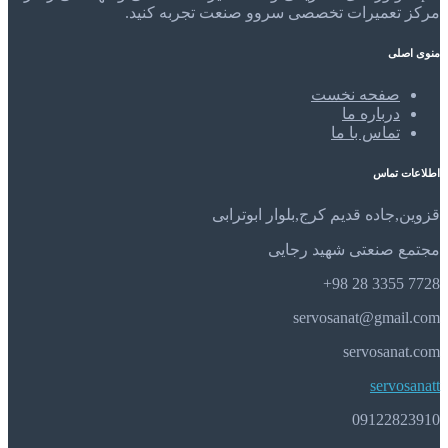
مرکز تعمیرات تخصصی سروو صنعت تجربه کنید.
منوی اصلی
صفحه نخست
درباره ما
تماس با ما
اطلاعات تماس
قزوین,جاده قدیم کرج,بلوار ابوترابی
مجتمع صنعتی شهید رجایی
7728 3355 28 98+
servosanat@gmail.com
servosanat.com
servosanatt
09122823910