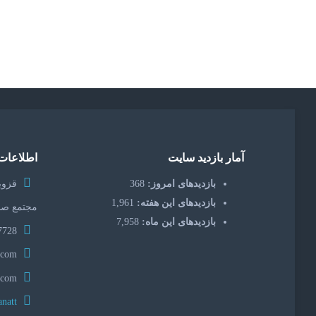
آمار بازدید سایت
اطلاعات
بازدیدهای امروز:
368
قزوین
بازدیدهای این هفته:
1,961
مجتمع صن
بازدیدهای این ماه:
7,958
7728 3355 28 98+
servosanat@gmail.com
servosanat.com
servosanatt