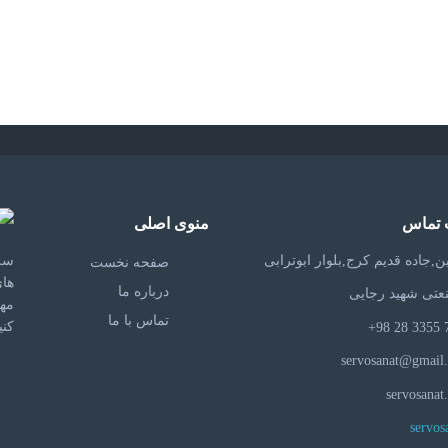
 تماس
منوی اصلی
,جاده قدیم کرج,بلوار ابوترابی
سر
صفحه نخست
درباره ما
عتی شهید رجایی
مه
تماس با ما
کنی