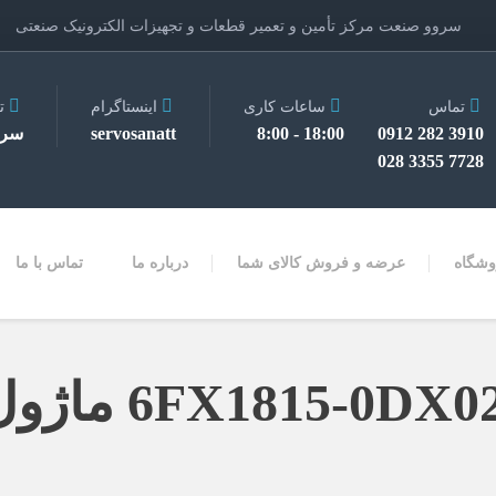
سروو صنعت مرکز تأمین و تعمیر قطعات و تجهیزات الکترونیک صنعتی
تماس
ساعات کاری
اینستاگرام
ت
3910 282 0912
18:00 - 8:00
servosanatt
سرو
7728 3355 028
وشگاه
عرضه و فروش کالای شما
درباره ما
تماس با ما
6FX181 ماژول حافظه