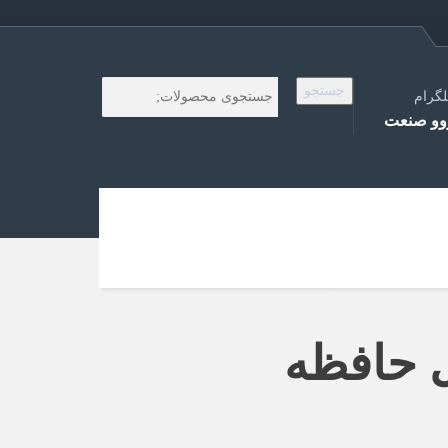
جستجو
لگرام
و صنعت