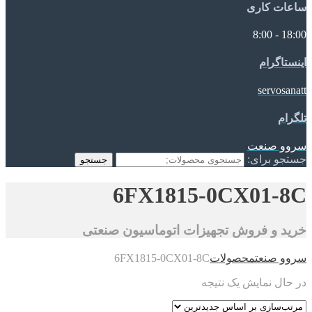
ساعات کاری
18:00 - 8:00
اینستاگرام
servosanatt
تلگرام
سروو صنعت
جستجو برای:
جستجو
6FX1815-0CX01-8C
خرید و فروش تجهیزات اتوماسیون صنعتی
سروو صنعت
محصولات
6FX1815-0CX01-8C
در حال نمایش یک نتیجه