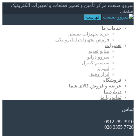
سروو صنعت مرکز تأمین و تعمیر قطعات و تجهیزات الکترونیک
صنعتی
فهرست
خدمات ما
خرید تجهیزات صنعتی
فروش تجهیزات الکترونیکی
تعمیرات
منابع تغذیه
سروو درایو
سیستم کنترل
اینورتر
ابزار دقیق
فروشگاه
عرضه و فروش کالای شما
درباره ما
تماس با ما
تماس
3910 282 0912
7728 3355 028