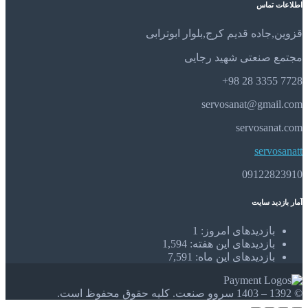
اطلاعات تماس
قزوین,جاده قدیم کرج,بلوار ابوترابی
مجتمع صنعتی شهید رجایی
7728 3355 28 98+
servosanat@gmail.com
servosanat.com
servosanatt
09122823910
آمار بازدید سایت
بازدیدهای امروز:
1
بازدیدهای این هفته:
1,594
بازدیدهای این ماه:
7,591
© 1392 – 1403 سروو صنعت. کلیه حقوق محفوظ است.