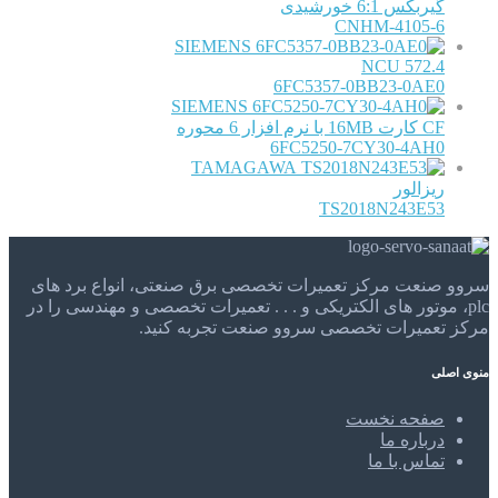
گیربکس 6:1 خورشیدی
CNHM-4105-6
SIEMENS
NCU 572.4
6FC5357-0BB23-0AE0
SIEMENS
CF کارت 16MB با نرم افزار 6 محوره
6FC5250-7CY30-4AH0
TAMAGAWA
ریزالور
TS2018N243E53
سروو صنعت مرکز تعمیرات تخصصی برق صنعتی، انواع برد های
plc، موتور های الکتریکی و . . . تعمیرات تخصصی و مهندسی را در
مرکز تعمیرات تخصصی سروو صنعت تجربه کنید.
منوی اصلی
صفحه نخست
درباره ما
تماس با ما