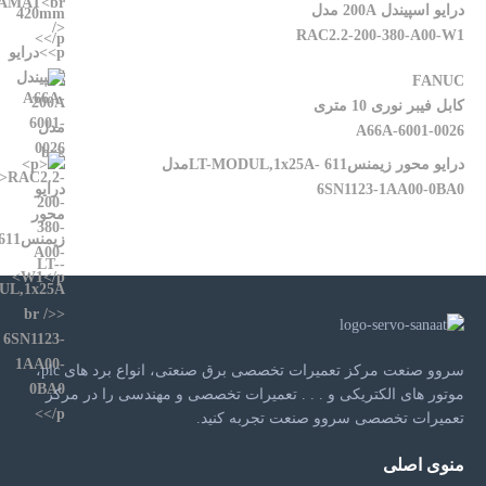
درایو اسپیندل 200A مدل
RAC2.2-200-380-A00-W1
FANUC
کابل فیبر نوری 10 متری
A66A-6001-0026
درایو محور زیمنس611 -LT-MODUL,1x25Aمدل
6SN1123-1AA00-0BA0
سروو صنعت مرکز تعمیرات تخصصی برق صنعتی، انواع برد های plc،
موتور های الکتریکی و . . . تعمیرات تخصصی و مهندسی را در مرکز
تعمیرات تخصصی سروو صنعت تجربه کنید.
منوی اصلی