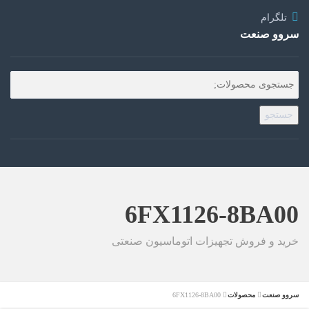
تلگرام
سروو صنعت
جستجو
6FX1126-8BA00
خرید و فروش تجهیزات اتوماسیون صنعتی
سروو صنعت
محصولات
6FX1126-8BA00