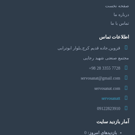
صفحه نخست
درباره ما
تماس با ما
اطلاعات تماس
قزوین,جاده قدیم کرج,بلوار ابوترابی
مجتمع صنعتی شهید رجایی
7728 3355 28 98+
servosanat@gmail.com
servosanat.com
servosanatt
09122823910
آمار بازدید سایت
بازدیدهای امروز:
0