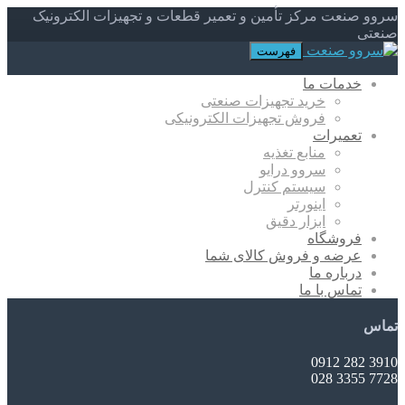
سروو صنعت مرکز تأمین و تعمیر قطعات و تجهیزات الکترونیک
صنعتی
فهرست
خدمات ما
خرید تجهیزات صنعتی
فروش تجهیزات الکترونیکی
تعمیرات
منابع تغذیه
سروو درایو
سیستم کنترل
اینورتر
ابزار دقیق
فروشگاه
عرضه و فروش کالای شما
درباره ما
تماس با ما
تماس
3910 282 0912
7728 3355 028