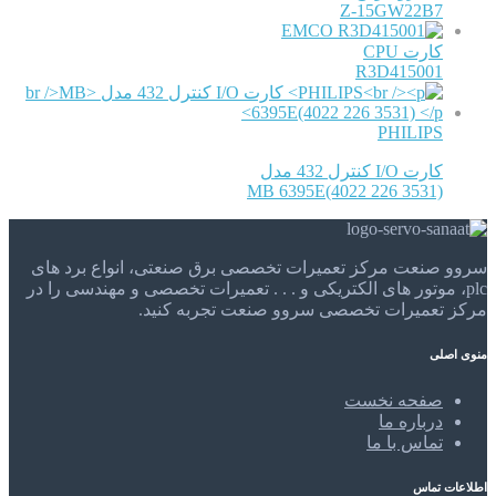
Z-15GW22B7
EMCO
کارت CPU
R3D415001
PHILIPS
کارت I/O کنترل 432 مدل
MB 6395E(4022 226 3531)
سروو صنعت مرکز تعمیرات تخصصی برق صنعتی، انواع برد های
plc، موتور های الکتریکی و . . . تعمیرات تخصصی و مهندسی را در
مرکز تعمیرات تخصصی سروو صنعت تجربه کنید.
منوی اصلی
صفحه نخست
درباره ما
تماس با ما
اطلاعات تماس