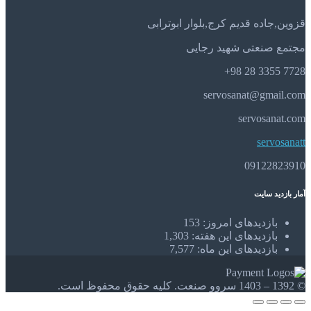
قزوین,جاده قدیم کرج,بلوار ابوترابی
مجتمع صنعتی شهید رجایی
7728 3355 28 98+
servosanat@gmail.com
servosanat.com
servosanatt
09122823910
آمار بازدید سایت
بازدیدهای امروز:
153
بازدیدهای این هفته:
1,303
بازدیدهای این ماه:
7,577
© 1392 – 1403 سروو صنعت. کلیه حقوق محفوظ است.