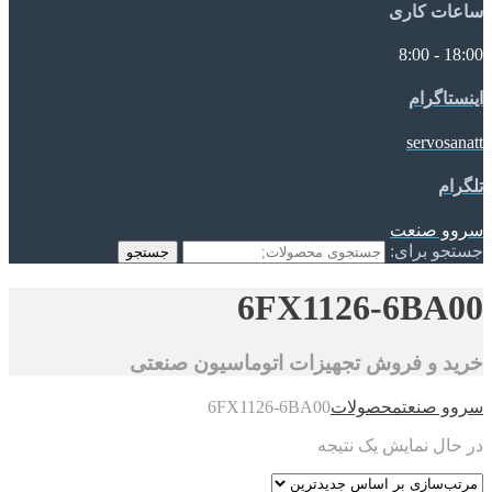
ساعات کاری
18:00 - 8:00
اینستاگرام
servosanatt
تلگرام
سروو صنعت
جستجو برای:
جستجو
6FX1126-6BA00
خرید و فروش تجهیزات اتوماسیون صنعتی
سروو صنعت
محصولات
6FX1126-6BA00
در حال نمایش یک نتیجه