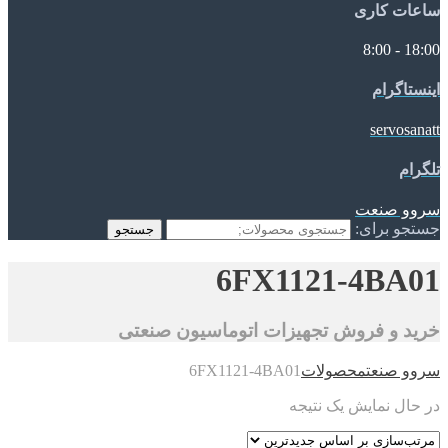
ساعات کاری
18:00 - 8:00
اینستاگرام
servosanatt
تلگرام
سروو صنعت
جستجو برای:
جستجو
6FX1121-4BA01
خرید و فروش تجهیزات اتوماسیون صنعتی
سروو صنعت
محصولات
6FX1121-4BA01
در حال نمایش یک نتیجه