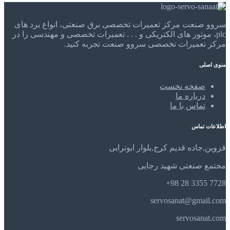
سروو صنعت مرکز تعمیرات تخصصی برق صنعتی، انواع برد های
plc، موتور های الکتریکی و . . . تعمیرات تخصصی و مهندسی را در
مرکز تعمیرات تخصصی سروو صنعت تجربه کنید.
منوی اصلی
صفحه نخست
درباره ما
تماس با ما
اطلاعات تماس
قزوین,جاده قدیم کرج,بلوار ابوترابی
مجتمع صنعتی شهید رجایی
7728 3355 28 98+
servosanat@gmail.com
servosanat.com