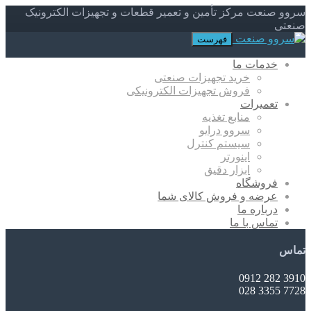
سروو صنعت مرکز تأمین و تعمیر قطعات و تجهیزات الکترونیک
صنعتی
فهرست
خدمات ما
خرید تجهیزات صنعتی
فروش تجهیزات الکترونیکی
تعمیرات
منابع تغذیه
سروو درایو
سیستم کنترل
اینورتر
ابزار دقیق
فروشگاه
عرضه و فروش کالای شما
درباره ما
تماس با ما
تماس
3910 282 0912
7728 3355 028