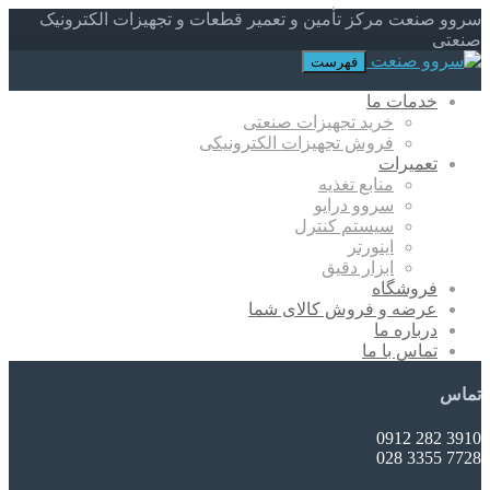
سروو صنعت مرکز تأمین و تعمیر قطعات و تجهیزات الکترونیک
صنعتی
فهرست
خدمات ما
خرید تجهیزات صنعتی
فروش تجهیزات الکترونیکی
تعمیرات
منابع تغذیه
سروو درایو
سیستم کنترل
اینورتر
ابزار دقیق
فروشگاه
عرضه و فروش کالای شما
درباره ما
تماس با ما
تماس
3910 282 0912
7728 3355 028