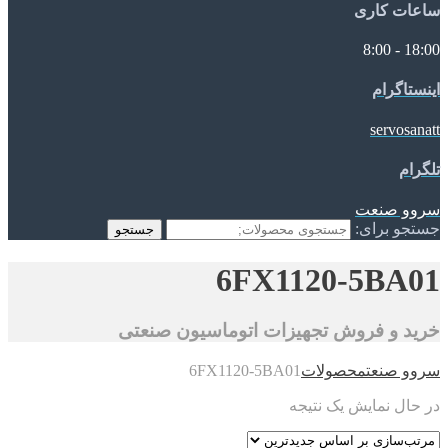
ساعات کاری
18:00 - 8:00
اینستاگرام
servosanatt
تلگرام
سروو صنعت
جستجو برای:
جستجو
6FX1120-5BA01
خرید و فروش تجهیزات اتوماسیون صنعتی
سروو صنعت
محصولات
6FX1120-5BA01
در حال نمایش یک نتیجه