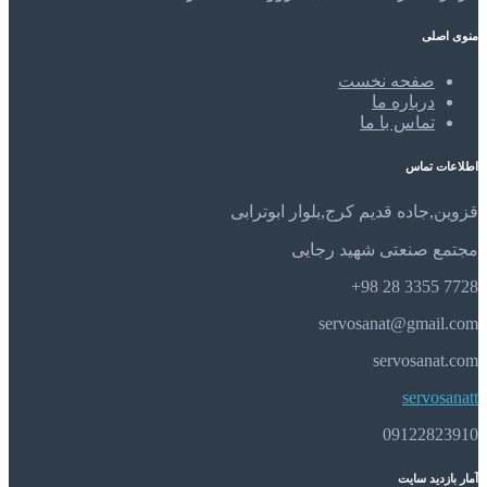
منوی اصلی
صفحه نخست
درباره ما
تماس با ما
اطلاعات تماس
قزوین,جاده قدیم کرج,بلوار ابوترابی
مجتمع صنعتی شهید رجایی
7728 3355 28 98+
servosanat@gmail.com
servosanat.com
servosanatt
09122823910
آمار بازدید سایت