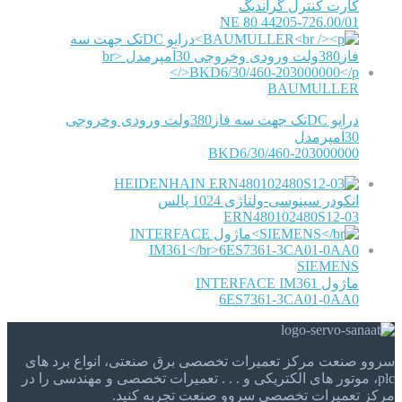
کارت کنترل گراندیگ
NE 80 44205-726.00/01
BAUMULLER
درایو DCتک جهت سه فاز380ولت ورودی وخروجی
30آمپرمدل
BKD6/30/460-203000000
HEIDENHAIN
انکودر سینوسی-ولتاژی 1024 پالس
ERN480102480S12-03
SIEMENS
ماژول INTERFACE IM361
6ES7361-3CA01-0AA0
سروو صنعت مرکز تعمیرات تخصصی برق صنعتی، انواع برد های
plc، موتور های الکتریکی و . . . تعمیرات تخصصی و مهندسی را در
مرکز تعمیرات تخصصی سروو صنعت تجربه کنید.