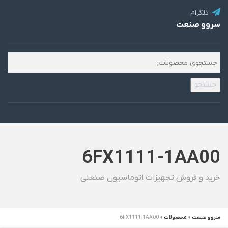
تلگرام
سروو صنعت
جستجو
6FX1111-1AA00
خرید و فروش تجهیزات اتوماسیون صنعتی
سروو صنعت
محصولات
6FX1111-1AA00