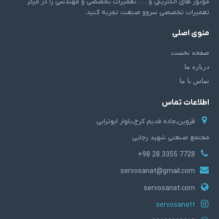
موتور های الکتریکی و . . . تعمیرات تخصصی و مهندسی را در مرکز
تعمیرات تخصصی سروو صنعت تجربه کنید.
منوی اصلی
صفحه نخست
درباره ما
تماس با ما
اطلاعات تماس
قزوین,جاده قدیم کرج,بلوار ابوترابی
مجتمع صنعتی شهید رجایی
7728 3355 28 98+
servosanat@gmail.com
servosanat.com
servosanatt