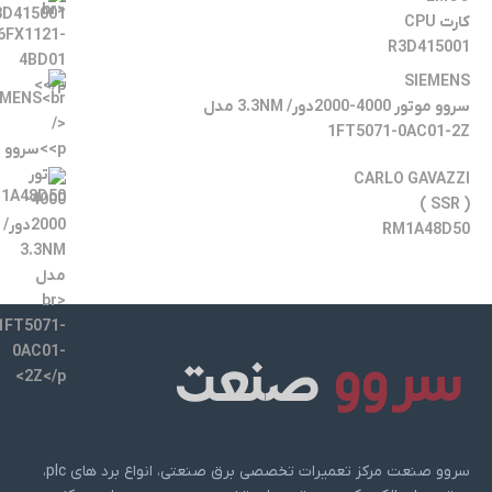
کارت CPU
R3D415001
SIEMENS
سروو موتور 4000-2000دور/ 3.3NM مدل
1FT5071-0AC01-2Z
CARLO GAVAZZI
( SSR )
RM1A48D50
سروو صنعت مرکز تعمیرات تخصصی برق صنعتی، انواع برد های plc،