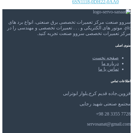
6SN1118-0DH22-0AA0
سروو صنعت مرکز تعمیرات تخصصی برق صنعتی، انواع برد های
plc، موتور های الکتریکی و . . . تعمیرات تخصصی و مهندسی را در
مرکز تعمیرات تخصصی سروو صنعت تجربه کنید.
منوی اصلی
صفحه نخست
درباره ما
تماس با ما
اطلاعات تماس
قزوین,جاده قدیم کرج,بلوار ابوترابی
مجتمع صنعتی شهید رجایی
7728 3355 28 98+
servosanat@gmail.com