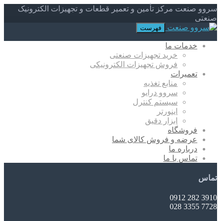
سروو صنعت مرکز تأمین و تعمیر قطعات و تجهیزات الکترونیک
صنعتی
فهرست
خدمات ما
خرید تجهیزات صنعتی
فروش تجهیزات الکترونیکی
تعمیرات
منابع تغذیه
سروو درایو
سیستم کنترل
اینورتر
ابزار دقیق
فروشگاه
عرضه و فروش کالای شما
درباره ما
تماس با ما
تماس
3910 282 0912
7728 3355 028