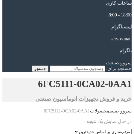
ساعات کاری
18:00 - 8:00
اینستاگرام
servosanatt
تلگرام
سروو صنعت
جستجو برای:
جستجو
6FC5111-0CA02-0AA1
خرید و فروش تجهیزات اتوماسیون صنعتی
سروو صنعت
محصولات
6FC5111-0CA02-0AA1
در حال نمایش یک نتیجه