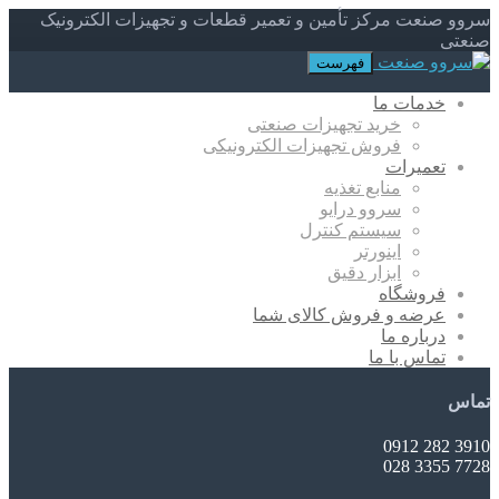
سروو صنعت مرکز تأمین و تعمیر قطعات و تجهیزات الکترونیک
صنعتی
فهرست
خدمات ما
خرید تجهیزات صنعتی
فروش تجهیزات الکترونیکی
تعمیرات
منابع تغذیه
سروو درایو
سیستم کنترل
اینورتر
ابزار دقیق
فروشگاه
عرضه و فروش کالای شما
درباره ما
تماس با ما
تماس
3910 282 0912
7728 3355 028