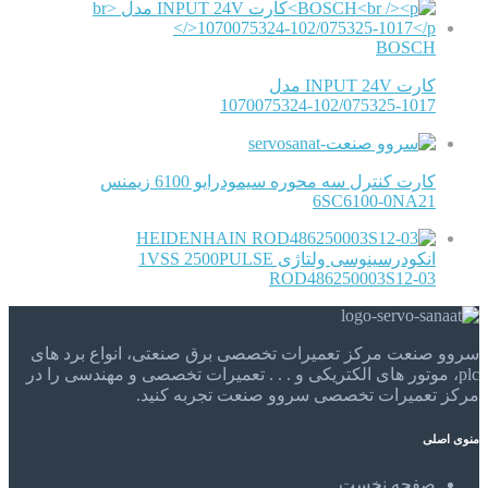
BOSCH
کارت INPUT 24V مدل
1070075324-102/075325-1017
کارت کنترل سه محوره سیمودرایو 6100 زیمنس
6SC6100-0NA21
HEIDENHAIN
انکودرسینوسی ولتاژی 1VSS 2500PULSE
ROD486250003S12-03
سروو صنعت مرکز تعمیرات تخصصی برق صنعتی، انواع برد های
plc، موتور های الکتریکی و . . . تعمیرات تخصصی و مهندسی را در
مرکز تعمیرات تخصصی سروو صنعت تجربه کنید.
منوی اصلی
صفحه نخست