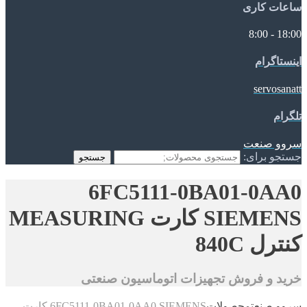
ساعات کاری
18:00 - 8:00
اینستاگرام
servosanatt
تلگرام
سروو صنعت
جستجو برای:
جستجو
6FC5111-0BA01-0AA0
SIEMENS کارت MEASURING
کنترل 840C
خرید و فروش تجهیزات اتوماسیون صنعتی
سروو صنعت
محصولات
6FC5111-0BA01-0AA0 SIEMENS کارت