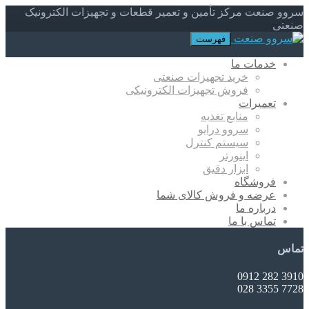
سروو صنعت مرکز تأمین و تعمیر قطعات و تجهیزات الکترونیک
صنعتی
فهرست
خدمات ما
خرید تجهیزات صنعتی
فروش تجهیزات الکترونیکی
تعمیرات
منابع تغذیه
سروو درایو
سیستم کنترل
اینورتر
ابزار دقیق
فروشگاه
عرضه و فروش کالای شما
درباره ما
تماس با ما
تماس
3910 282 0912
7728 3355 028