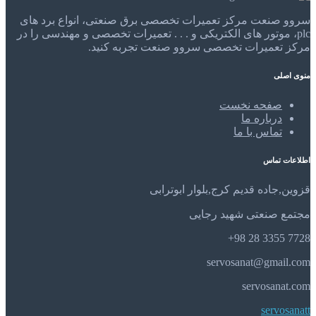
سروو صنعت مرکز تعمیرات تخصصی برق صنعتی، انواع برد های
plc، موتور های الکتریکی و . . . تعمیرات تخصصی و مهندسی را در
مرکز تعمیرات تخصصی سروو صنعت تجربه کنید.
منوی اصلی
صفحه نخست
درباره ما
تماس با ما
اطلاعات تماس
قزوین,جاده قدیم کرج,بلوار ابوترابی
مجتمع صنعتی شهید رجایی
7728 3355 28 98+
servosanat@gmail.com
servosanat.com
servosanatt