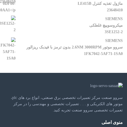
ماژول تغذیه کنترل LE415B
23648410
SIEMENS
میکروسوییچ غلطکی
3SE1252-2
SIEMENS
سروو موتور 2.6NM 3000RPM بدون ترمز با فیدبک ریزالور
1FK7042-5AF71-1SA0
سروو صنعت مرکز تعمیرات تخصصی برق صنعتی، انواع برد های plc،
موتور های الکتریکی و . . . تعمیرات تخصصی و مهندسی را در مرکز
تعمیرات تخصصی سروو صنعت تجربه کنید.
منوی اصلی