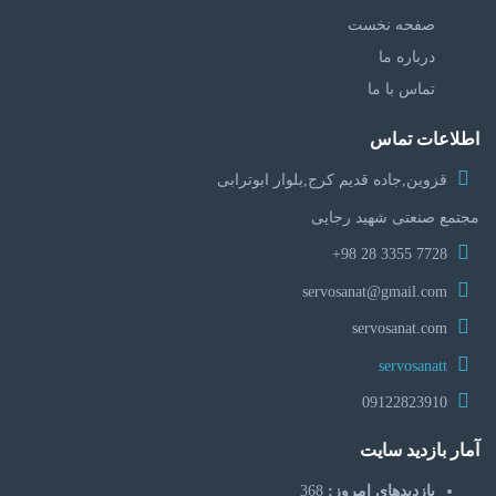
صفحه نخست
درباره ما
تماس با ما
اطلاعات تماس
قزوین,جاده قدیم کرج,بلوار ابوترابی
مجتمع صنعتی شهید رجایی
7728 3355 28 98+
servosanat@gmail.com
servosanat.com
servosanatt
09122823910
آمار بازدید سایت
بازدیدهای امروز:
368