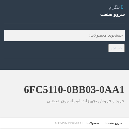
تلگرام
سروو صنعت
جستجو
6FC5110-0BB03-0AA1
خرید و فروش تجهیزات اتوماسیون صنعتی
سروو صنعت
محصولات
6FC5110-0BB03-0AA1