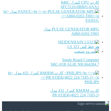
کارت CPU کنترل 840C
6FC5110-0BB01-0AA1
FANUC
PULSE GENERATOR MPG مدل
A860-0202-T001
HEIDENHAIN
هد خط کش LS 323
Signle Board Computer
SBC-01B AGIE NR:664284.7
PHILIPS
کارت RM/RM کنترل 432 مدل
PR 033EK(4022 224 7185-2)