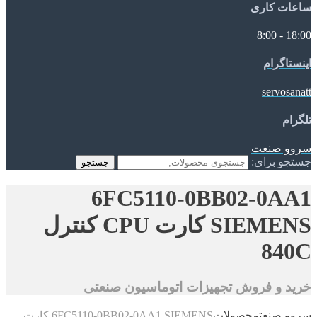
ساعات کاری
18:00 - 8:00
اینستاگرام
servosanatt
تلگرام
سروو صنعت
جستجو برای:
جستجو
6FC5110-0BB02-0AA1
SIEMENS کارت CPU کنترل
840C
خرید و فروش تجهیزات اتوماسیون صنعتی
سروو صنعت
محصولات
6FC5110-0BB02-0AA1 SIEMENS کارت