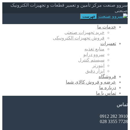
سروو صنعت مرکز تأمین و تعمیر قطعات و تجهیزات الکترونیک
صنعتی
فهرست
خدمات ما
خرید تجهیزات صنعتی
فروش تجهیزات الکترونیکی
تعمیرات
منابع تغذیه
سروو درایو
سیستم کنترل
اینورتر
ابزار دقیق
فروشگاه
عرضه و فروش کالای شما
درباره ما
تماس با ما
تماس
3910 282 0912
7728 3355 028