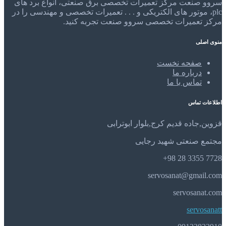
سروو صنعت مرکز تعمیرات تخصصی برق صنعتی، انواع برد های
plc، موتور های الکتریکی و . . . تعمیرات تخصصی و مهندسی را در
مرکز تعمیرات تخصصی سروو صنعت تجربه کنید.
منوی اصلی
صفحه نخست
درباره ما
تماس با ما
اطلاعات تماس
قزوین,جاده قدیم کرج,بلوار ابوترابی
مجتمع صنعتی شهید رجایی
7728 3355 28 98+
servosanat@gmail.com
servosanat.com
servosanatt