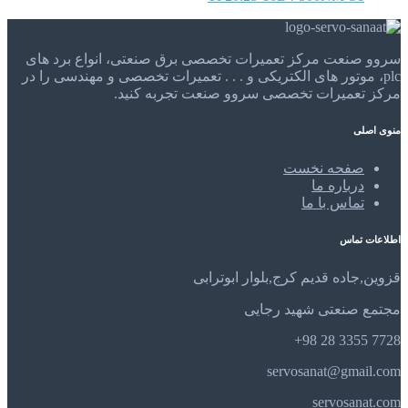
سروو صنعت مرکز تعمیرات تخصصی برق صنعتی، انواع برد های
plc، موتور های الکتریکی و . . . تعمیرات تخصصی و مهندسی را در
مرکز تعمیرات تخصصی سروو صنعت تجربه کنید.
منوی اصلی
صفحه نخست
درباره ما
تماس با ما
اطلاعات تماس
قزوین,جاده قدیم کرج,بلوار ابوترابی
مجتمع صنعتی شهید رجایی
7728 3355 28 98+
servosanat@gmail.com
servosanat.com