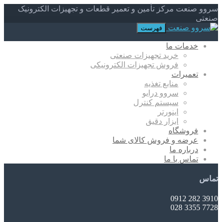
سروو صنعت مرکز تأمین و تعمیر قطعات و تجهیزات الکترونیک
صنعتی
فهرست
خدمات ما
خرید تجهیزات صنعتی
فروش تجهیزات الکترونیکی
تعمیرات
منابع تغذیه
سروو درایو
سیستم کنترل
اینورتر
ابزار دقیق
فروشگاه
عرضه و فروش کالای شما
درباره ما
تماس با ما
تماس
3910 282 0912
7728 3355 028