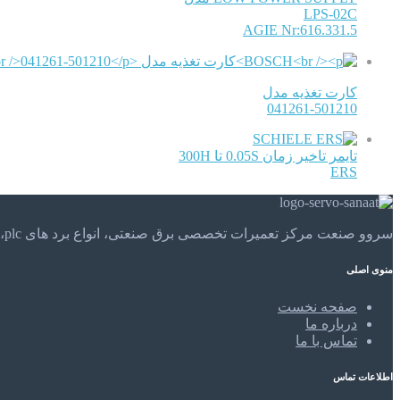
LPS-02C
AGIE Nr:616.331.5
کارت تغذیه مدل
041261-501210
SCHIELE
تایمر تاخیر زمان 0.05S تا 300H
ERS
سروو صنعت مرکز تعمیرات تخصصی برق صنعتی، انواع برد های plc، موتور های الکتریکی و . . . تعمیرات تخصصی و مهندسی را در مرکز تعمیرات تخصصی سروو صنعت تجربه کنید.
منوی اصلی
صفحه نخست
درباره ما
تماس با ما
اطلاعات تماس