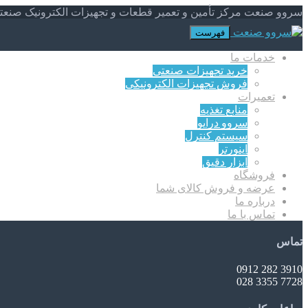
سروو صنعت مرکز تأمین و تعمیر قطعات و تجهیزات الکترونیک صنعت
فهرست
خدمات ما
خرید تجهیزات صنعتی
فروش تجهیزات الکترونیکی
تعمیرات
منابع تغذیه
سروو درایو
سیستم کنترل
اینورتر
ابزار دقیق
فروشگاه
عرضه و فروش کالای شما
درباره ما
تماس با ما
تماس
3910 282 0912
7728 3355 028