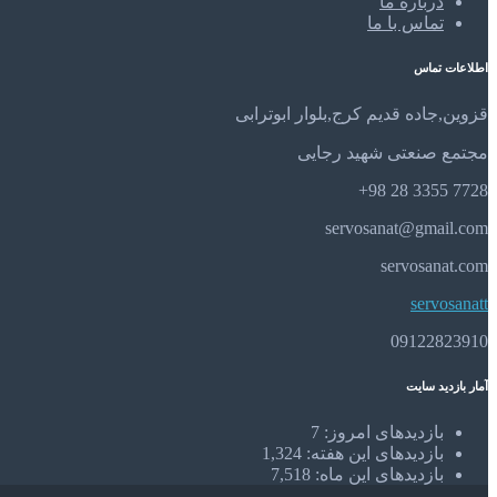
درباره ما
تماس با ما
اطلاعات تماس
قزوین,جاده قدیم کرج,بلوار ابوترابی
مجتمع صنعتی شهید رجایی
7728 3355 28 98+
servosanat@gmail.com
servosanat.com
servosanatt
09122823910
آمار بازدید سایت
بازدیدهای امروز:
7
بازدیدهای این هفته:
1,324
بازدیدهای این ماه:
7,518