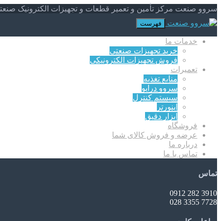
سروو صنعت مرکز تأمین و تعمیر قطعات و تجهیزات الکترونیک صنعت
فهرست
خدمات ما
خرید تجهیزات صنعتی
فروش تجهیزات الکترونیکی
تعمیرات
منابع تغذیه
سروو درایو
سیستم کنترل
اینورتر
ابزار دقیق
فروشگاه
عرضه و فروش کالای شما
درباره ما
تماس با ما
تماس
3910 282 0912
7728 3355 028