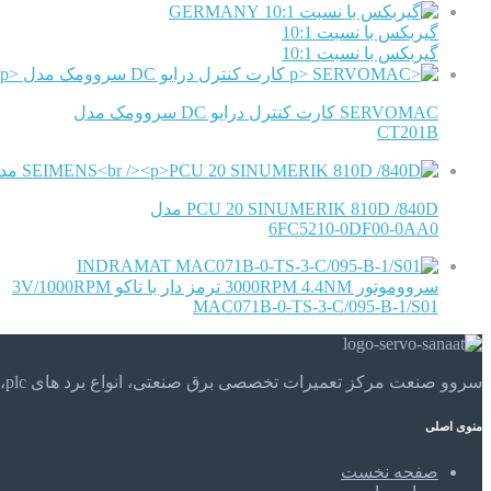
GERMANY
گیربکس با نسبت 10:1
گیربکس با نسبت 10:1
SERVOMAC کارت کنترل درایو DC سروومک مدل
CT201B
PCU 20 SINUMERIK 810D /840D مدل
6FC5210-0DF00-0AA0
INDRAMAT
سرووموتور 3000RPM 4.4NM ترمز دار با تاکو 3V/1000RPM
MAC071B-0-TS-3-C/095-B-1/S01
سروو صنعت مرکز تعمیرات تخصصی برق صنعتی، انواع برد های plc، موتور های الکتریکی و . . . تعمیرات تخصصی و مهندسی را در مرکز تعمیرات تخصصی سروو صنعت تجربه کنید.
منوی اصلی
صفحه نخست