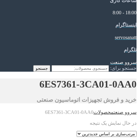
ساعات کاری
18:00 - 8:00
اینستاگرام
servosanatt
تلگرام
سروو صنعت
جستجو برای:
جستجو
6ES7361-3CA01-0AA0
خرید و فروش تجهیزات اتوماسیون صنعتی
سروو صنعت
محصولات
6ES7361-3CA01-0AA0
در حال نمایش یک نتیجه