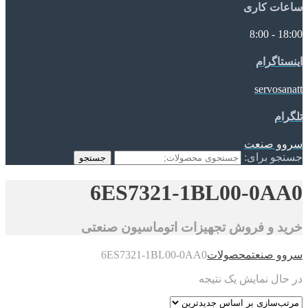
ساعات کاری
18:00 - 8:00
اینستاگرام
servosanatt
تلگرام
سروو صنعت
جستجو برای:
جستجو
6ES7321-1BL00-0AA0
خرید و فروش تجهیزات اتوماسیون صنعتی
سروو صنعت
محصولات
6ES7321-1BL00-0AA0
در حال نمایش یک نتیجه