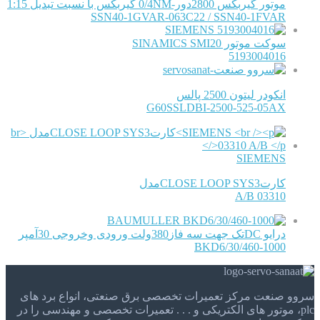
موتور گیربکس 2800دور-0/4NM گیربکس با نسبت تبدیل 1:15
SSN40-1GVAR-063C22 / SSN40-1FVAR
SIEMENS
سوکت موتور SINAMICS SMI20
5193004016
انکودر لیتون 2500 پالس
G60SSLDBI-2500-525-05AX
SIEMENS
کارتCLOSE LOOP SYS3مدل
03310 A/B
BAUMULLER
درایو DCتک جهت سه فاز380ولت ورودی وخروجی 30آمپر
BKD6/30/460-1000
سروو صنعت مرکز تعمیرات تخصصی برق صنعتی، انواع برد های
plc، موتور های الکتریکی و . . . تعمیرات تخصصی و مهندسی را در