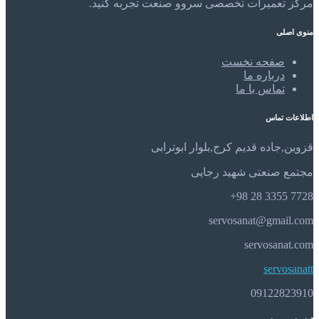
مرکز تعمیرات تخصصی سروو صنعت تجربه کنید.
منوی اصلی
صفحه نخست
درباره ما
تماس با ما
اطلاعات تماس
قزوین,جاده قدیم کرج,بلوار ابوترابی
مجتمع صنعتی شهید رجایی
7728 3355 28 98+
servosanat@gmail.com
servosanat.com
servosanatt
09122823910