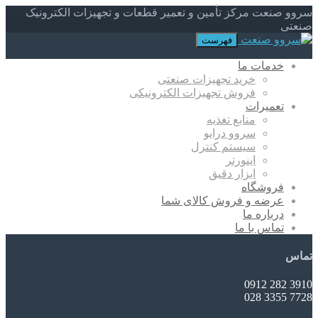
سروو صنعت مرکز تأمین و تعمیر قطعات و تجهیزات الکترونیک
صنعتی
فهرست
خدمات ما
خرید تجهیزات صنعتی
فروش تجهیزات الکترونیکی
تعمیرات
منابع تغذیه
سروو درایو
سیستم کنترل
اینورتر
ابزار دقیق
فروشگاه
عرضه و فروش کالای شما
درباره ما
تماس با ما
تماس
3910 282 0912
7728 3355 028