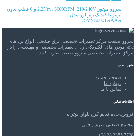
سروو موتور 2.2Nm , 6000RPM, 210/240V و 6 قطب بدون
ترمز با فیدبک ریزالور مدل
75MSB600TAAAA
سروو صنعت مرکز تعمیرات تخصصی برق صنعتی، انواع برد های
plc، موتور های الکتریکی و . . . تعمیرات تخصصی و مهندسی را در
مرکز تعمیرات تخصصی سروو صنعت تجربه کنید.
منوی اصلی
صفحه نخست
درباره ما
تماس با ما
اطلاعات تماس
قزوین,جاده قدیم کرج,بلوار ابوترابی
مجتمع صنعتی شهید رجایی
7728 3355 28 98+