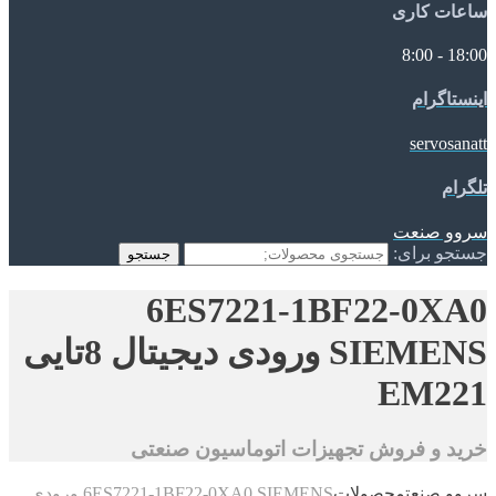
ساعات کاری
18:00 - 8:00
اینستاگرام
servosanatt
تلگرام
سروو صنعت
جستجو برای:
جستجو
6ES7221-1BF22-0XA0
SIEMENS ورودی دیجیتال 8تایی
EM221
خرید و فروش تجهیزات اتوماسیون صنعتی
سروو صنعت
محصولات
6ES7221-1BF22-0XA0 SIEMENS ورودی