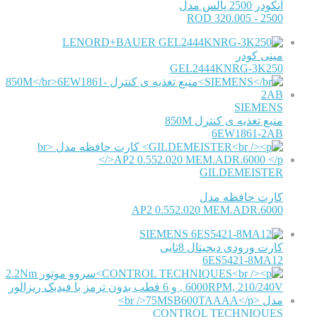
انکودر 2500 پالس مدل
ROD 320.005 - 2500
LENORD+BAUER
مینی کودر
GEL2444KNRG-3K250
SIEMENS
منبع تغذیه ی کنترل 850M
6EW1861-2AB
GILDEMEISTER
کارت حافظه مدل
AP2 0.552.020 MEM.ADR.6000
SIEMENS
کارت ورودی دیجیتال 8تایی
6ES5421-8MA12
CONTROL TECHNIQUES