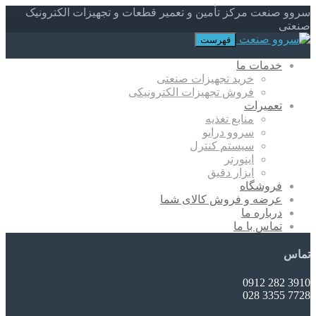
سروو صنعت مرکز تأمین و تعمیر قطعات و تجهیزات الکترونیک
صنعتی
فهرست
خدمات ما
خرید تجهیزات صنعتی
فروش تجهیزات الکترونیکی
تعمیرات
منابع تغذیه
سروو درایو
سیستم کنترل
اینورتر
ابزار دقیق
فروشگاه
عرضه و فروش کالای شما
درباره ما
تماس با ما
تماس
3910 282 0912
7728 3355 028