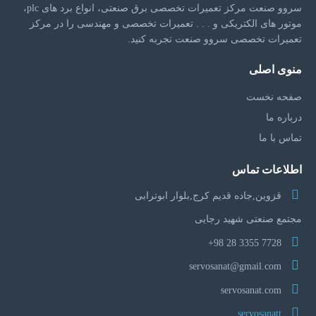
سروو صنعت مرکز تعمیرات تخصصی برق صنعتی، انواع برد های plc،
موتور های الکتریکی و . . . تعمیرات تخصصی و مهندسی را در مرکز
تعمیرات تخصصی سروو صنعت تجربه کنید.
منوی اصلی
صفحه نخست
درباره ما
تماس با ما
اطلاعات تماس
قزوین,جاده قدیم کرج,بلوار ابوترابی
مجتمع صنعتی شهید رجایی
7728 3355 28 98+
servosanat@gmail.com
servosanat.com
servosanatt