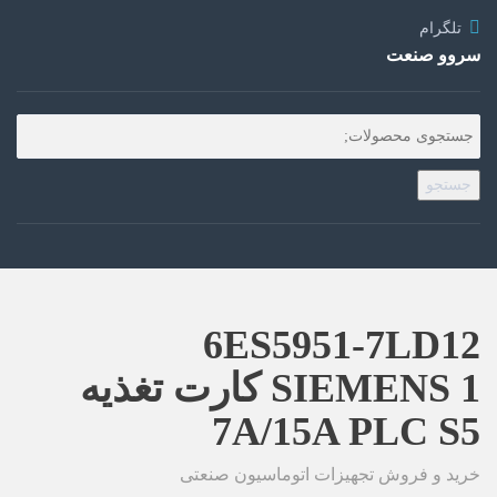
تلگرام
سروو صنعت
جستجو
6ES5951-7LD12
SIEMENS 1 کارت تغذیه
7A/15A PLC S5
خرید و فروش تجهیزات اتوماسیون صنعتی