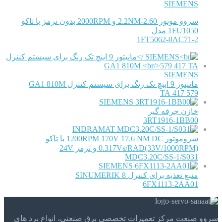
SIEMENS
سروو موتور 2.60-2.2NM و 2000RPM بدون ترمز با تاکو
1FU1050 مدل
1FT5062-0AC71-2
SIEMENS
مانیتور 9 اینچ تک رنگ برای سیستم کنترل GA1 810M
579 417 TA
SIEMENS
خازن جرقه گیر
3RT1916-1BB00
INDRAMAT
سروموتور 1200RPM 170V 17.6 NM DC با تاکو
0.317Vs/RAD(33V/1000RPM) و ترمز 24V
MDC3.20C/SS-1/S031
SIEMENS
منبع تغذیه برای کنترل SINUMERIK 8
6FX1113-2AA01
سروو صنعت مرکز تعمیرات تخصصی برق صنعتی، انواع برد های