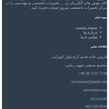
plc، موتور های الکتریکی و . . . تعمیرات تخصصی و مهندسی را در
مرکز تعمیرات تخصصی سروو صنعت تجربه کنید.
منوی اصلی
صفحه نخست
درباره ما
تماس با ما
اطلاعات تماس
قزوین,جاده قدیم کرج,بلوار ابوترابی
مجتمع صنعتی شهید رجایی
7728 3355 28 98+
servosanat@gmail.com
servosanat.com
servosanatt
09122823910