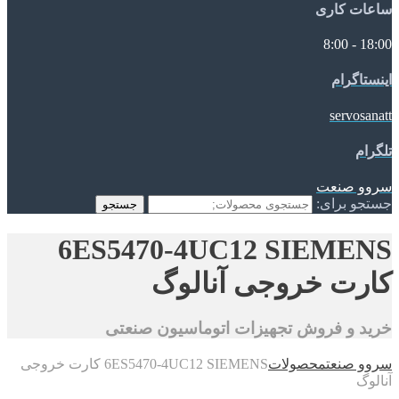
ساعات کاری
18:00 - 8:00
اینستاگرام
servosanatt
تلگرام
سروو صنعت
جستجو برای:
جستجو
6ES5470-4UC12 SIEMENS
کارت خروجی آنالوگ
خرید و فروش تجهیزات اتوماسیون صنعتی
سروو صنعت
محصولات
6ES5470-4UC12 SIEMENS کارت خروجی
آنالوگ