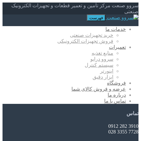
سروو صنعت مرکز تأمین و تعمیر قطعات و تجهیزات الکترونیک
صنعتی
فهرست
خدمات ما
خرید تجهیزات صنعتی
فروش تجهیزات الکترونیکی
تعمیرات
منابع تغذیه
سروو درایو
سیستم کنترل
اینورتر
ابزار دقیق
فروشگاه
عرضه و فروش کالای شما
درباره ما
تماس با ما
تماس
3910 282 0912
7728 3355 028