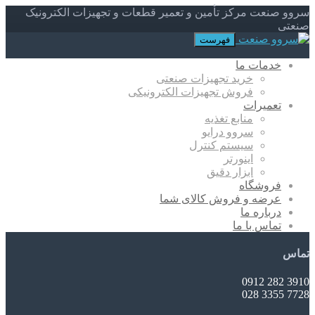
سروو صنعت مرکز تأمین و تعمیر قطعات و تجهیزات الکترونیک
صنعتی
فهرست
خدمات ما
خرید تجهیزات صنعتی
فروش تجهیزات الکترونیکی
تعمیرات
منابع تغذیه
سروو درایو
سیستم کنترل
اینورتر
ابزار دقیق
فروشگاه
عرضه و فروش کالای شما
درباره ما
تماس با ما
تماس
3910 282 0912
7728 3355 028