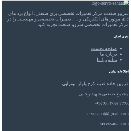
سروو صنعت مرکز تعمیرات تخصصی برق صنعتی، انواع برد های
plc، موتور های الکتریکی و . . . تعمیرات تخصصی و مهندسی را در
مرکز تعمیرات تخصصی سروو صنعت تجربه کنید.
منوی اصلی
صفحه نخست
درباره ما
تماس با ما
اطلاعات تماس
قزوین,جاده قدیم کرج,بلوار ابوترابی
مجتمع صنعتی شهید رجایی
7728 3355 28 98+
servosanat@gmail.com
servosanat.com