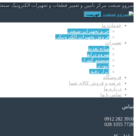
سروو صنعت مرکز تأمین و تعمیر قطعات و تجهیزات الکترونیک صنعت
فهرست
خدمات ما
خرید تجهیزات صنعتی
فروش تجهیزات الکترونیکی
تعمیرات
منابع تغذیه
سروو درایو
سیستم کنترل
اینورتر
ابزار دقیق
فروشگاه
عرضه و فروش کالای شما
درباره ما
تماس با ما
تماس
3910 282 0912
7728 3355 028