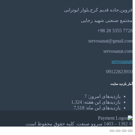
قزوین,جاده قدیم کرج,بلوار ابوترابی
مجتمع صنعتی شهید رجایی
7728 3355 28 98+
servosanat@gmail.com
servosanat.com
servosanatt
09122823910
آمار بازدید سایت
بازدیدهای امروز:
7
بازدیدهای این هفته:
1,324
بازدیدهای این ماه:
7,518
© 1392 – 1403 سروو صنعت. کلیه حقوق محفوظ است.