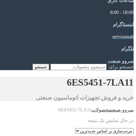
ساعات کاری
18:00 - 8:00
اینستاگرام
servosanatt
تلگرام
سروو صنعت
جستجو برای:
جستجو
6ES5451-7LA11
خرید و فروش تجهیزات اتوماسیون صنعتی
سروو صنعت
محصولات
6ES5451-7LA11
در حال نمایش یک نتیجه