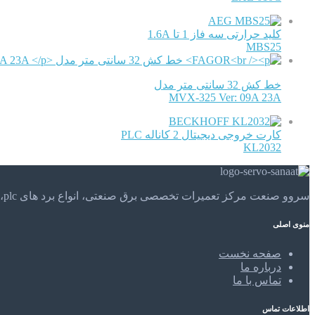
AEG
کلید حرارتی سه فاز 1 تا 1.6A
MBS25
خط کش 32 سانتی متر مدل
MVX-325 Ver: 09A 23A
BECKHOFF
کارت خروجی دیجیتال 2 کاناله PLC
KL2032
سروو صنعت مرکز تعمیرات تخصصی برق صنعتی، انواع برد های plc، موتور های الکتریکی و . . . تعمیرات تخصصی و مهندسی را در مرکز تعمیرات تخصصی سروو صنعت تجربه کنید.
منوی اصلی
صفحه نخست
درباره ما
تماس با ما
اطلاعات تماس