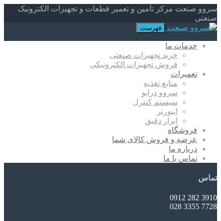
سروو صنعت مرکز تأمین و تعمیر قطعات و تجهیزات الکترونیک
صنعتی
فهرست
خدمات ما
خرید تجهیزات صنعتی
فروش تجهیزات الکترونیکی
تعمیرات
منابع تغذیه
سروو درایو
سیستم کنترل
اینورتر
ابزار دقیق
فروشگاه
عرضه و فروش کالای شما
درباره ما
تماس با ما
تماس
3910 282 0912
7728 3355 028