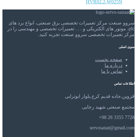
HVR02.2-W025N
سروو صنعت مرکز تعمیرات تخصصی برق صنعتی، انواع برد های
plc، موتور های الکتریکی و . . . تعمیرات تخصصی و مهندسی را در
مرکز تعمیرات تخصصی سروو صنعت تجربه کنید.
منوی اصلی
صفحه نخست
درباره ما
تماس با ما
اطلاعات تماس
قزوین,جاده قدیم کرج,بلوار ابوترابی
مجتمع صنعتی شهید رجایی
7728 3355 28 98+
servosanat@gmail.com