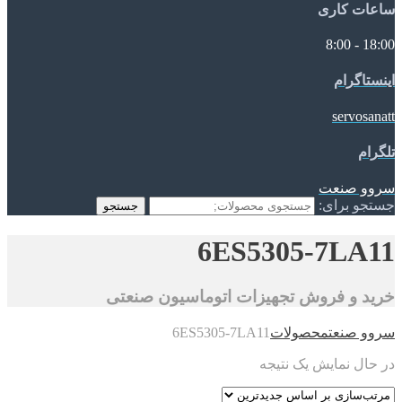
ساعات کاری
18:00 - 8:00
اینستاگرام
servosanatt
تلگرام
سروو صنعت
جستجو برای:
جستجو
6ES5305-7LA11
خرید و فروش تجهیزات اتوماسیون صنعتی
سروو صنعت
محصولات
6ES5305-7LA11
در حال نمایش یک نتیجه