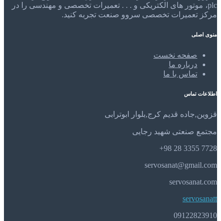
plc، موتور های الکتریکی و . . . تعمیرات تخصصی و مهندسی را در
مرکز تعمیرات تخصصی سروو صنعت تجربه کنید.
منوی اصلی
صفحه نخست
درباره ما
تماس با ما
اطلاعات تماس
قزوین,جاده قدیم کرج,بلوار ابوترابی
مجتمع صنعتی شهید رجایی
7728 3355 28 98+
servosanat@gmail.com
servosanat.com
servosanatt
09122823910