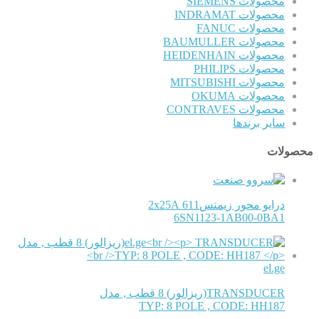
محصولات SIEMENS
محصولات INDRAMAT
محصولات FANUC
محصولات BAUMULLER
محصولات HEIDENHAIN
محصولات PHILIPS
محصولات MITSUBISHI
محصولات OKUMA
محصولات CONTRAVES
سایر برندها
محصولات
درایو محور زیمنس611 2x25A
6SN1123-1AB00-0BA1
el.ge
TRANSDUCER(ریزالور) 8 قطب , مدل
TYP: 8 POLE , CODE: HH187