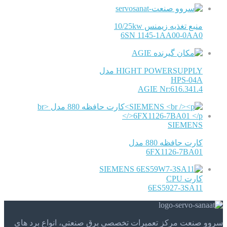
منبع تغذیه زیمنس 10/25kw
6SN 1145-1AA00-0AA0
AGIE
HIGHT POWERSUPPLY مدل
HPS-04A
AGIE Nr:616.341.4
SIEMENS
کارت حافظه 880 مدل
6FX1126-7BA01
SIEMENS
کارت CPU
6ES5927-3SA11
سروو صنعت مرکز تعمیرات تخصصی برق صنعتی، انواع برد های