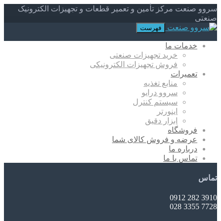
سروو صنعت مرکز تأمین و تعمیر قطعات و تجهیزات الکترونیک
صنعتی
فهرست
خدمات ما
خرید تجهیزات صنعتی
فروش تجهیزات الکترونیکی
تعمیرات
منابع تغذیه
سروو درایو
سیستم کنترل
اینورتر
ابزار دقیق
فروشگاه
عرضه و فروش کالای شما
درباره ما
تماس با ما
تماس
3910 282 0912
7728 3355 028