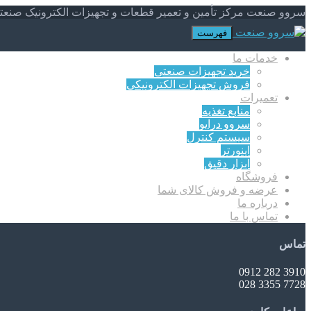
سروو صنعت مرکز تأمین و تعمیر قطعات و تجهیزات الکترونیک صنعت
فهرست
خدمات ما
خرید تجهیزات صنعتی
فروش تجهیزات الکترونیکی
تعمیرات
منابع تغذیه
سروو درایو
سیستم کنترل
اینورتر
ابزار دقیق
فروشگاه
عرضه و فروش کالای شما
درباره ما
تماس با ما
تماس
3910 282 0912
7728 3355 028