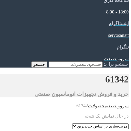
ساعات کاری
18:00 - 8:00
اینستاگرام
servosanatt
تلگرام
سروو صنعت
جستجو برای:
جستجو
61342
خرید و فروش تجهیزات اتوماسیون صنعتی
سروو صنعت
محصولات
61342
در حال نمایش یک نتیجه