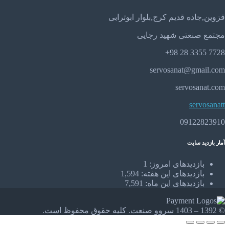
قزوین,جاده قدیم کرج,بلوار ابوترابی
مجتمع صنعتی شهید رجایی
7728 3355 28 98+
servosanat@gmail.com
servosanat.com
servosanatt
09122823910
آمار بازدید سایت
بازدیدهای امروز:
1
بازدیدهای این هفته:
1,594
بازدیدهای این ماه:
7,591
© 1392 – 1403 سروو صنعت. کلیه حقوق محفوظ است.