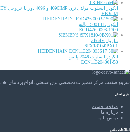
TR
انکودر ابسلوت مولتی ترن 4096IMP و 4096 دور با خروجی GREY و RS422
HE 65M
HEIDENHAIN
انکودر1500TTL پالس
ROD426.0003-1500
SIEMENS
ماژول حافظه
6FX1810-0BX01
HEIDENHAIN
انکودر ابسلوت 2048 پالس
ECN113204801-58
سروو صنعت مرکز تعمیرات تخصصی برق صنعتی، انواع برد های plc، موتور های الکتریکی و . . . تعمیرات تخصصی و مهندسی را در مرکز تعمیرات تخصصی سروو صنعت تجربه کنید.
منوی اصلی
صفحه نخست
درباره ما
تماس با ما
اطلاعات تماس