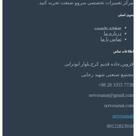
مرکز تعمیرات تخصصی سروو صنعت تجربه کنید.
منوی اصلی
صفحه نخست
درباره ما
تماس با ما
اطلاعات تماس
قزوین,جاده قدیم کرج,بلوار ابوترابی
مجتمع صنعتی شهید رجایی
7728 3355 28 98+
servosanat@gmail.com
servosanat.com
servosanatt
09122823910