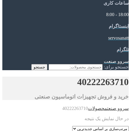
ساعات کاری
18:00 - 8:00
اینستاگرام
servosanatt
تلگرام
سروو صنعت
جستجو برای:
جستجو
40222263710
خرید و فروش تجهیزات اتوماسیون صنعتی
سروو صنعت
محصولات
40222263710
در حال نمایش یک نتیجه