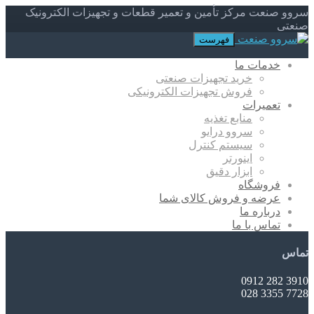
سروو صنعت مرکز تأمین و تعمیر قطعات و تجهیزات الکترونیک
صنعتی
فهرست
خدمات ما
خرید تجهیزات صنعتی
فروش تجهیزات الکترونیکی
تعمیرات
منابع تغذیه
سروو درایو
سیستم کنترل
اینورتر
ابزار دقیق
فروشگاه
عرضه و فروش کالای شما
درباره ما
تماس با ما
تماس
3910 282 0912
7728 3355 028