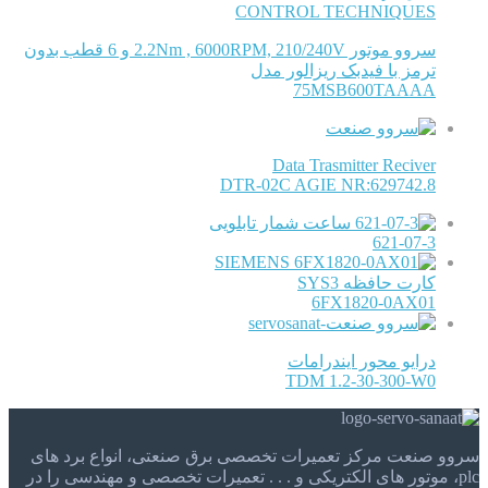
CONTROL TECHNIQUES
سروو موتور 2.2Nm , 6000RPM, 210/240V و 6 قطب بدون
ترمز با فیدبک ریزالور مدل
75MSB600TAAAA
Data Trasmitter Reciver
DTR-02C AGIE NR:629742.8
ساعت شمار تابلویی
621-07-3
SIEMENS
کارت حافظه SYS3
6FX1820-0AX01
درایو محور ایندرامات
TDM 1.2-30-300-W0
سروو صنعت مرکز تعمیرات تخصصی برق صنعتی، انواع برد های
plc، موتور های الکتریکی و . . . تعمیرات تخصصی و مهندسی را در