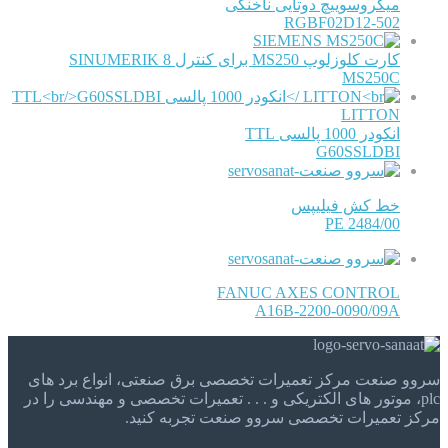
میکروسوییچ دوتایی ناخنکی
RGBF02D12-502
SIEMENS
کارت کلوزلوپ MS250 برای کنترل SINUMERIK 8
MS250C
LITTON
انکودر 1000 پالسی TTL
G60SSLDBI
خط کش فیلیپس
PE 2484/00
FANUC AXES CONTROL
A16B-2200-0090/09A
سروو صنعت مرکز تعمیرات تخصصی برق صنعتی، انواع برد های
plc، موتور های الکتریکی و . . . تعمیرات تخصصی و مهندسی را در
مرکز تعمیرات تخصصی سروو صنعت تجربه کنید.