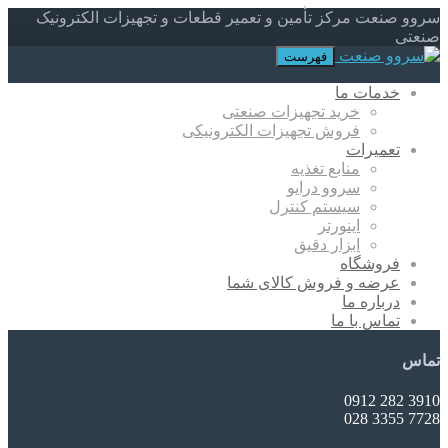
سروو صنعت مرکز تأمین و تعمیر قطعات و تجهیزات الکترونیک
صنعتی
فهرست
خدمات ما
خرید تجهیزات صنعتی
فروش تجهیزات الکترونیکی
تعمیرات
منابع تغذیه
سروو درایو
سیستم کنترل
اینورتر
ابزار دقیق
فروشگاه
عرضه و فروش کالای شما
درباره ما
تماس با ما
تماس
3910 282 0912
7728 3355 028