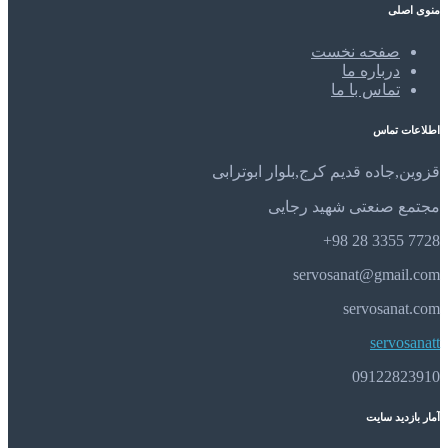
منوی اصلی
صفحه نخست
درباره ما
تماس با ما
اطلاعات تماس
قزوین,جاده قدیم کرج,بلوار ابوترابی
مجتمع صنعتی شهید رجایی
7728 3355 28 98+
servosanat@gmail.com
servosanat.com
servosanatt
09122823910
آمار بازدید سایت