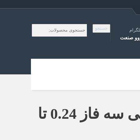
جستجو
لگرام
و صنعت
3VU1300-2MD00 SIEMENS کلید حرارتی سه فاز 0.24 تا