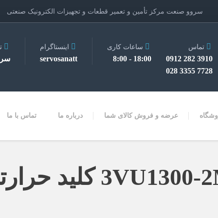
سروو صنعت مرکز تأمین و تعمیر قطعات و تجهیزات الکترونیک صنعتی
تماس
ساعات کاری
اینستاگرام
ت
3910 282 0912
18:00 - 8:00
servosanatt
سرو
7728 3355 028
وشگاه
عرضه و فروش کالای شما
درباره ما
تماس با ما