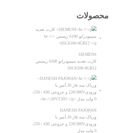
محصولات
SIEMENS
کارت تغذیه سیمودرایو 6100 زیمنس
6SC6100-0GB12
DANESH PAJOHAN
وریاک سه فاز 20 آمپر با
ورودی220/380V و خروجی 430 / 250-
0 ولت مدل