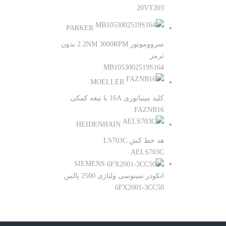
20VT203
PARKER
سرووموتور 2.2NM 3000RPM بدون
ترمز
MB1053002519S164
MOELLER
کلید مینیاتوری 16A با تیغه کمکی
FAZNB16
HEIDENHAIN
هد خط کش LS703C
AELS703C
SIEMENS
انکودر سینوسی ولتاژی 2500 پالس
6FX2001-3CC50