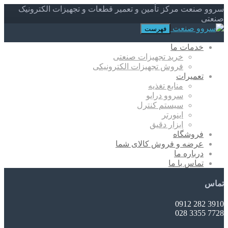
سروو صنعت مرکز تأمین و تعمیر قطعات و تجهیزات الکترونیک
صنعتی
فهرست
خدمات ما
خرید تجهیزات صنعتی
فروش تجهیزات الکترونیکی
تعمیرات
منابع تغذیه
سروو درایو
سیستم کنترل
اینورتر
ابزار دقیق
فروشگاه
عرضه و فروش کالای شما
درباره ما
تماس با ما
تماس
3910 282 0912
7728 3355 028