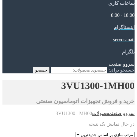
ساعات کاری
18:00 - 8:00
اینستاگرام
servosanatt
تلگرام
سروو صنعت
جستجو برای:
جستجو
3VU1300-1MH00
خرید و فروش تجهیزات اتوماسیون صنعتی
سروو صنعت
محصولات
3VU1300-1MH00
در حال نمایش یک نتیجه