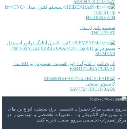
SRB-NA-R-C.18-24V
HEIDENHAIN
سیستم کنترل مدل
TNC 135 ST
SIEMENS
کارت کنترل آنالوگ درایور اسپیندل سیمو درایو 611 مدل
6SN1121-0BA13-0AA0
SIEMENS
کامپیوتر صنعتی
6AV7724-3BC10-0AD0
سروو صنعت مرکز تعمیرات تخصصی برق صنعتی، انواع برد های
plc، موتور های الکتریکی و . . . تعمیرات تخصصی و مهندسی را در
مرکز تعمیرات تخصصی سروو صنعت تجربه کنید.