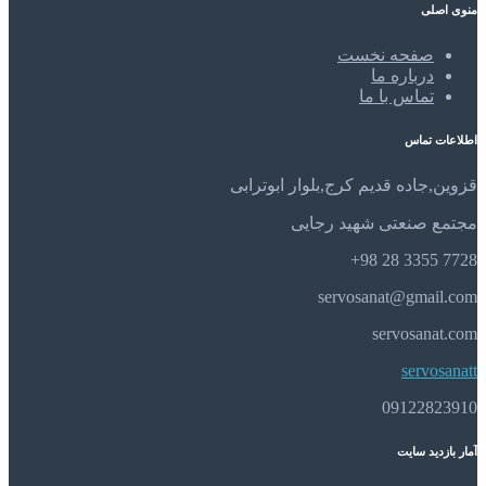
منوی اصلی
صفحه نخست
درباره ما
تماس با ما
اطلاعات تماس
قزوین,جاده قدیم کرج,بلوار ابوترابی
مجتمع صنعتی شهید رجایی
7728 3355 28 98+
servosanat@gmail.com
servosanat.com
servosanatt
09122823910
آمار بازدید سایت