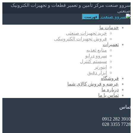
سروو صنعت مرکز تأمین و تعمیر قطعات و تجهیزات الکترونیک
صنعتی
فهرست
خدمات ما
خرید تجهیزات صنعتی
فروش تجهیزات الکترونیکی
تعمیرات
منابع تغذیه
سروو درایو
سیستم کنترل
اینورتر
ابزار دقیق
فروشگاه
عرضه و فروش کالای شما
درباره ما
تماس با ما
تماس
3910 282 0912
7728 3355 028