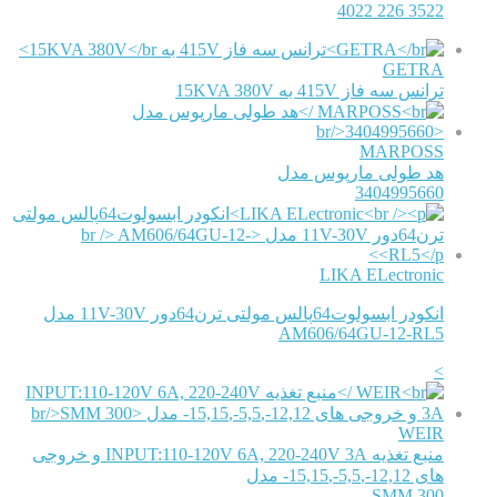
3522 226 4022
GETRA
ترانس سه فاز 415V به 15KVA 380V
MARPOSS
هد طولی مارپوس مدل
3404995660
LIKA ELectronic
انکودر ابسولوت64پالس مولتی ترن64دور 11V-30V مدل
AM606/64GU-12-RL5
>
WEIR
منبع تغذیه INPUT:110-120V 6A, 220-240V 3A و خروجی
های 12,12-,5,5-,15,15- مدل
SMM 300