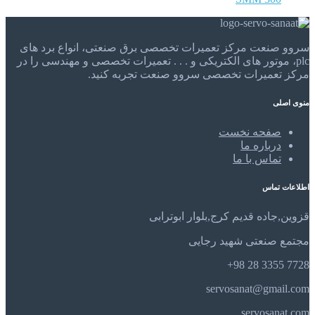
سروو صنعت مرکز تعمیرات تخصصی برق صنعتی، انواع برد های
plc، موتور های الکتریکی و . . . تعمیرات تخصصی و مهندسی را در
مرکز تعمیرات تخصصی سروو صنعت تجربه کنید.
منوی اصلی
صفحه نخست
درباره ما
تماس با ما
اطلاعات تماس
قزوین,جاده قدیم کرج,بلوار ابوترابی
مجتمع صنعتی شهید رجایی
7728 3355 28 98+
servosanat@gmail.com
servosanat.com