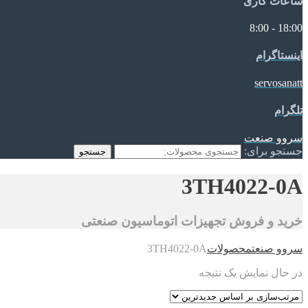
ساعات کاری
18:00 - 8:00
اینستاگرام
servosanatt
تلگرام
سروو صنعت
جستجو برای:
جستجو
3TH4022-0A
خرید و فروش تجهیزات اتوماسیون صنعتی
سروو صنعت
محصولات
3TH4022-0A
در حال نمایش یک نتیجه