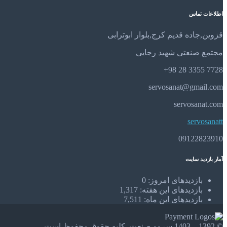
اطلاعات تماس
قزوین,جاده قدیم کرج,بلوار ابوترابی
مجتمع صنعتی شهید رجایی
7728 3355 28 98+
servosanat@gmail.com
servosanat.com
servosanatt
09122823910
آمار بازدید سایت
بازدیدهای امروز:
0
بازدیدهای این هفته:
1,317
بازدیدهای این ماه:
7,511
© 1392 – 1403 سروو صنعت. کلیه حقوق محفوظ است.