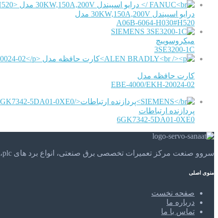
درایو اسپیندل 30KW,150A,200V مدل
A06B-6064-H030#H520
SIEMENS
میکروسوییچ
3SE3200-1C
کارت حافظه مدل
EBE-4000/EKH-20024-02
پردازنده ارتباطات
6GK7342-5DA01-0XE0
سروو صنعت مرکز تعمیرات تخصصی برق صنعتی، انواع برد های plc، موتور های الکتریکی و . . . تعمیرات تخصصی و مهندسی را در مرکز تعمیرات تخصصی سروو صنعت تجربه کنید.
منوی اصلی
صفحه نخست
درباره ما
تماس با ما