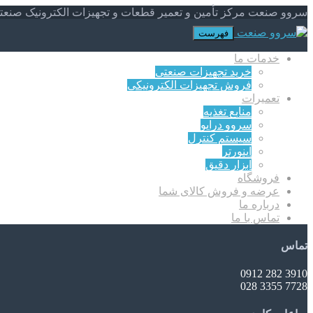
سروو صنعت مرکز تأمین و تعمیر قطعات و تجهیزات الکترونیک صنعت
فهرست
خدمات ما
خرید تجهیزات صنعتی
فروش تجهیزات الکترونیکی
تعمیرات
منابع تغذیه
سروو درایو
سیستم کنترل
اینورتر
ابزار دقیق
فروشگاه
عرضه و فروش کالای شما
درباره ما
تماس با ما
تماس
3910 282 0912
7728 3355 028