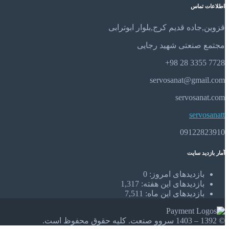
اطلاعات تماس
قزوین,جاده قدیم کرج,بلوار ابوترابی
مجتمع صنعتی شهید رجایی
7728 3355 28 98+
servosanat@gmail.com
servosanat.com
servosanatt
09122823910
آمار بازدید سایت
بازدیدهای امروز:
0
بازدیدهای این هفته:
1,317
بازدیدهای این ماه:
7,511
© 1392 – 1403 سروو صنعت. کلیه حقوق محفوظ است.