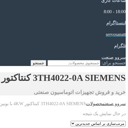
ساعات کاری
18:00 - 8:00
اینستاگرام
servosanatt
تلگرام
سروو صنعت
جستجو برای:
جستجو
3TH4022-0A SIEMENS کنتاکتور 4KW با بوبین 42V AC
خرید و فروش تجهیزات اتوماسیون صنعتی
سروو صنعت
محصولات
3TH4022-0A SIEMENS کنتاکتور 4KW با بوبین 42V AC
در حال نمایش یک نتیجه