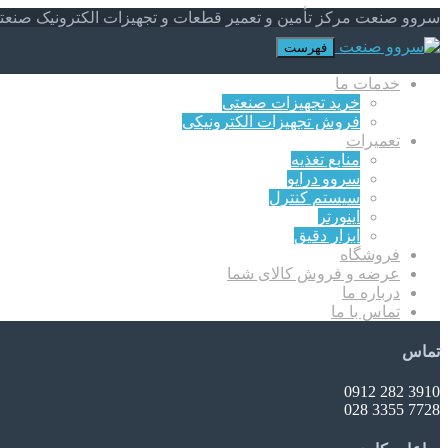
سروو صنعت مرکز تأمین و تعمیر قطعات و تجهیزات الکترونیک صنعت
فهرست
خدمات ما
خرید تجهیزات صنعتی
فروش تجهیزات الکترونیکی
تعمیرات
منابع تغذیه
سروو درایو
سیستم کنترل
اینورتر
ابزار دقیق
فروشگاه
عرضه و فروش کالای شما
درباره ما
تماس با ما
تماس
3910 282 0912
7728 3355 028