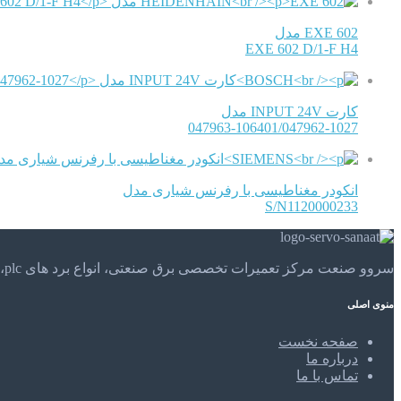
EXE 602 مدل
EXE 602 D/1-F H4
کارت INPUT 24V مدل
047963-106401/047962-1027
انکودر مغناطیسی با رفرنس شیاری مدل
S/N1120000233
سروو صنعت مرکز تعمیرات تخصصی برق صنعتی، انواع برد های plc، موتور های الکتریکی و . . . تعمیرات تخصصی و مهندسی را در مرکز تعمیرات تخصصی سروو صنعت تجربه کنید.
منوی اصلی
صفحه نخست
درباره ما
تماس با ما