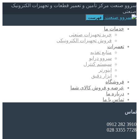
سروو صنعت مرکز تأمین و تعمیر قطعات و تجهیزات الکترونیک
صنعتی
فهرست
خدمات ما
خرید تجهیزات صنعتی
فروش تجهیزات الکترونیکی
تعمیرات
منابع تغذیه
سروو درایو
سیستم کنترل
اینورتر
ابزار دقیق
فروشگاه
عرضه و فروش کالای شما
درباره ما
تماس با ما
تماس
3910 282 0912
7728 3355 028