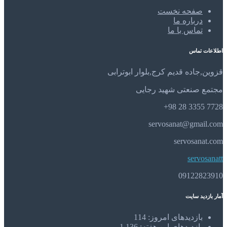
صفحه نخست
درباره ما
تماس با ما
اطلاعات تماس
قزوین,جاده قدیم کرج,بلوار ابوترابی
مجتمع صنعتی شهید رجایی
7728 3355 28 98+
servosanat@gmail.com
servosanat.com
servosanatt
09122823910
آمار بازدید سایت
بازدیدهای امروز:
114
بازدیدهای این هفته:
1,136