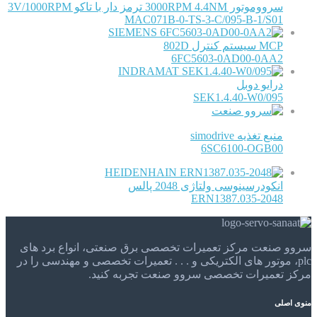
سرووموتور 3000RPM 4.4NM ترمز دار با تاکو 3V/1000RPM
MAC071B-0-TS-3-C/095-B-1/S01
SIEMENS
MCP سیستم کنترل 802D
6FC5603-0AD00-0AA2
INDRAMAT
درایو دوبل
SEK1.4.40-W0/095
منبع تغذیه simodrive
6SC6100-OGB00
HEIDENHAIN
انکودرسینوسی ولتاژی 2048 پالس
ERN1387.035-2048
سروو صنعت مرکز تعمیرات تخصصی برق صنعتی، انواع برد های
plc، موتور های الکتریکی و . . . تعمیرات تخصصی و مهندسی را در
مرکز تعمیرات تخصصی سروو صنعت تجربه کنید.
منوی اصلی