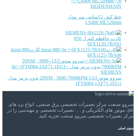
HEIDENHAIN
خط کش 52سانتی متر مدل
LS406 ML520mm
SIEMENS
کارت حافطه کنترل 850
6FX1120-7BA01
کارتInput 880
6FX1125-7BA00
SIEMENS
سروو موتور13/2-20NM , 3000-7900RPM بدون ترمز مدل
1FT6084-1AF71-1EG1
سروو صنعت مرکز تعمیرات تخصصی برق صنعتی، انواع برد های
plc، موتور های الکتریکی و . . . تعمیرات تخصصی و مهندسی را در
مرکز تعمیرات تخصصی سروو صنعت تجربه کنید.
منوی اصلی