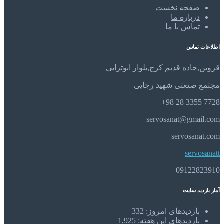
صفحه نخست
درباره ما
تماس با ما
اطلاعات تماس
قزوین,جاده قدیم کرج,بلوار ابوترابی
مجتمع صنعتی شهید رجایی
7728 3355 28 98+
servosanat@gmail.com
servosanat.com
servosanatt
09122823910
آمار بازدید سایت
بازدیدهای امروز:
332
بازدیدهای این هفته:
1,925