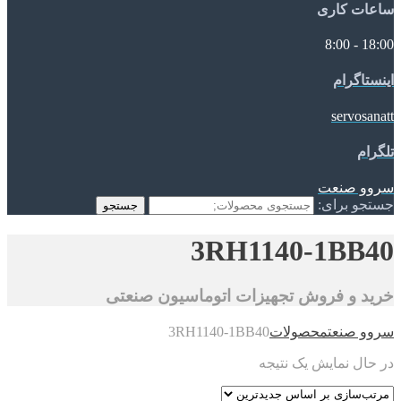
ساعات کاری
18:00 - 8:00
اینستاگرام
servosanatt
تلگرام
سروو صنعت
جستجو برای:
جستجو
3RH1140-1BB40
خرید و فروش تجهیزات اتوماسیون صنعتی
سروو صنعت
محصولات
3RH1140-1BB40
در حال نمایش یک نتیجه