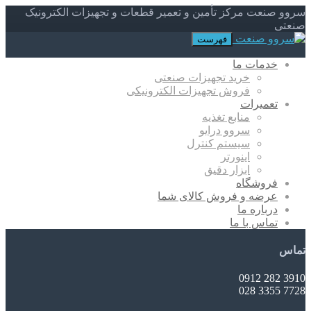
سروو صنعت مرکز تأمین و تعمیر قطعات و تجهیزات الکترونیک
صنعتی
فهرست
خدمات ما
خرید تجهیزات صنعتی
فروش تجهیزات الکترونیکی
تعمیرات
منابع تغذیه
سروو درایو
سیستم کنترل
اینورتر
ابزار دقیق
فروشگاه
عرضه و فروش کالای شما
درباره ما
تماس با ما
تماس
3910 282 0912
7728 3355 028