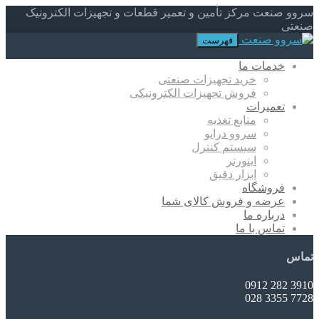
سروو صنعت مرکز تأمین و تعمیر قطعات و تجهیزات الکترونیک
صنعتی
فهرست
خدمات ما
خرید تجهیزات صنعتی
فروش تجهیزات الکترونیکی
تعمیرات
منابع تغذیه
سروو درایو
سیستم کنترل
اینورتر
ابزار دقیق
فروشگاه
عرضه و فروش کالای شما
درباره ما
تماس با ما
تماس
3910 282 0912
7728 3355 028