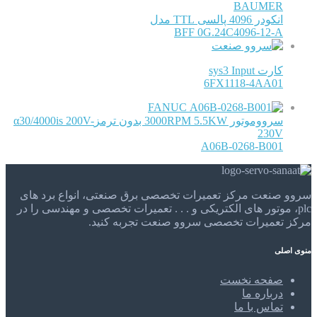
BAUMER
انکودر 4096 پالسی TTL مدل
BFF 0G.24C4096-12-A
کارت sys3 Input
6FX1118-4AA01
FANUC
سرووموتور 3000RPM 5.5KW بدون ترمزα30/4000is 200V-
230V
A06B-0268-B001
سروو صنعت مرکز تعمیرات تخصصی برق صنعتی، انواع برد های
plc، موتور های الکتریکی و . . . تعمیرات تخصصی و مهندسی را در
مرکز تعمیرات تخصصی سروو صنعت تجربه کنید.
منوی اصلی
صفحه نخست
درباره ما
تماس با ما