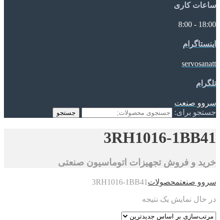
ساعات کاری
18:00 - 8:00
اینستاگرام
servosanatt
تلگرام
سروو صنعت
جستجو برای:
جستجو
3RH1016-1BB41
خرید و فروش تجهیزات اتوماسیون صنعتی
سروو صنعت
محصولات
3RH1016-1BB41
در حال نمایش یک نتیجه