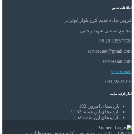
اطلاعات تماس
قزوین,جاده قدیم کرج,بلوار ابوترابی
مجتمع صنعتی شهید رجایی
7728 3355 28 98+
servosanat@gmail.com
servosanat.com
servosanatt
09122823910
آمار بازدید سایت
بازدیدهای امروز:
102
بازدیدهای این هفته:
1,252
بازدیدهای این ماه:
7,526
© 1392 – 1403 سروو صنعت. کلیه حقوق محفوظ است.