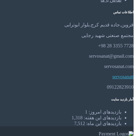
اطلاعات تماس
قزوین,جاده قدیم کرج,بلوار ابوترابی
مجتمع صنعتی شهید رجایی
7728 3355 28 98+
servosanat@gmail.com
servosanat.com
servosanatt
09122823910
آمار بازدید سایت
بازدیدهای امروز:
1
بازدیدهای این هفته:
1,318
بازدیدهای این ماه:
7,512