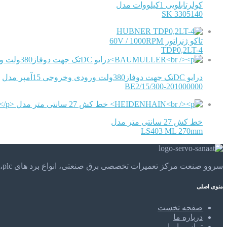
کولرتابلویی 1کیلووات مدل
SK 3305140
HUBNER
تاکو ژنراتور 60V / 1000RPM
TDP0,2LT-4
درایو DCتک جهت دوفاز380ولت ورودی وخروجی 15آمپر مدل
BE2/15/300-201000000
خط کش 27 سانتی متر مدل
LS403 ML 270mm
سروو صنعت مرکز تعمیرات تخصصی برق صنعتی، انواع برد های plc، موتور های الکتریکی و . . . تعمیرات تخصصی و مهندسی را در مرکز تعمیرات تخصصی سروو صنعت تجربه کنید.
منوی اصلی
صفحه نخست
درباره ما
تماس با ما