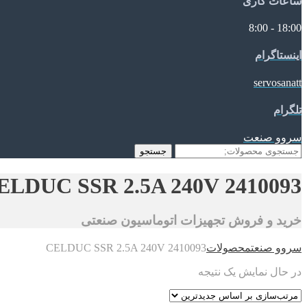
ساعات کاری
18:00 - 8:00
اینستاگرام
servosanatt
تلگرام
سروو صنعت
جستجو
جستجو
برای:
2410093 CELDUC SSR 2.5A 240V
خرید و فروش تجهیزات اتوماسیون صنعتی
سروو صنعت
محصولات
2410093 CELDUC SSR 2.5A 240V
در حال نمایش یک نتیجه