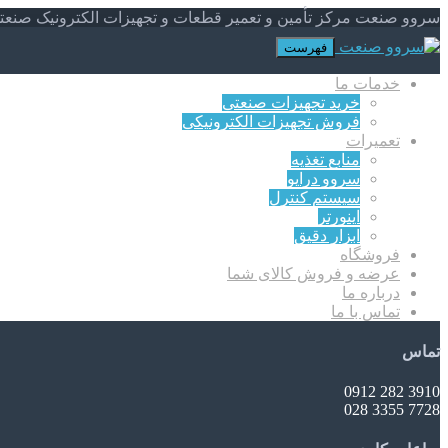
سروو صنعت مرکز تأمین و تعمیر قطعات و تجهیزات الکترونیک صنعت
فهرست
خدمات ما
خرید تجهیزات صنعتی
فروش تجهیزات الکترونیکی
تعمیرات
منابع تغذیه
سروو درایو
سیستم کنترل
اینورتر
ابزار دقیق
فروشگاه
عرضه و فروش کالای شما
درباره ما
تماس با ما
تماس
3910 282 0912
7728 3355 028