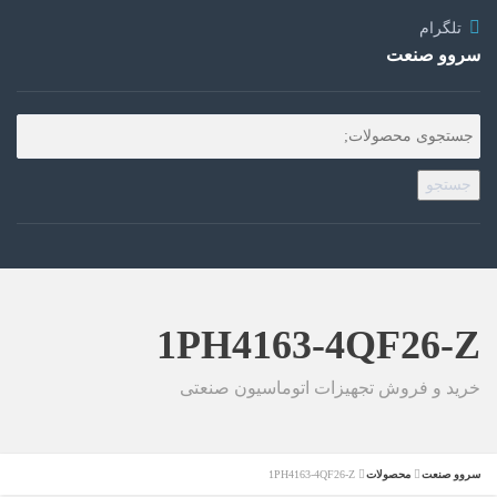
تلگرام
سروو صنعت
جستجو
1PH4163-4QF26-Z
خرید و فروش تجهیزات اتوماسیون صنعتی
سروو صنعت
محصولات
1PH4163-4QF26-Z