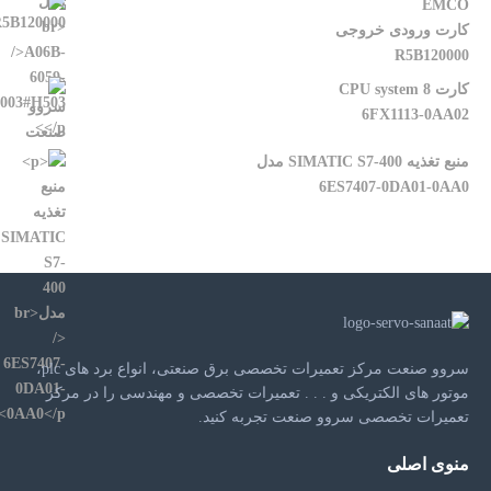
EMCO
کارت ورودی خروجی
R5B120000
کارت CPU system 8
6FX1113-0AA02
منبع تغذیه SIMATIC S7-400 مدل
6ES7407-0DA01-0AA0
سروو صنعت مرکز تعمیرات تخصصی برق صنعتی، انواع برد های plc،
موتور های الکتریکی و . . . تعمیرات تخصصی و مهندسی را در مرکز
تعمیرات تخصصی سروو صنعت تجربه کنید.
منوی اصلی