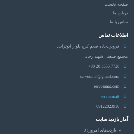
صفحه نخست
درباره ما
تماس با ما
اطلاعات تماس
قزوین,جاده قدیم کرج,بلوار ابوترابی
مجتمع صنعتی شهید رجایی
7728 3355 28 98+
servosanat@gmail.com
servosanat.com
servosanatt
09122823910
آمار بازدید سایت
بازدیدهای امروز:
0