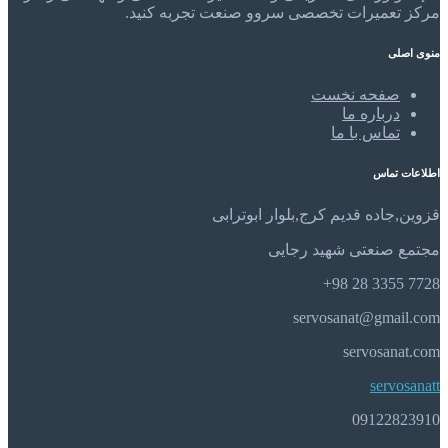
مرکز تعمیرات تخصصی سروو صنعت تجربه کنید.
منوی اصلی
صفحه نخست
درباره ما
تماس با ما
اطلاعات تماس
قزوین,جاده قدیم کرج,بلوار ابوترابی
مجتمع صنعتی شهید رجایی
7728 3355 28 98+
servosanat@gmail.com
servosanat.com
servosanatt
09122823910