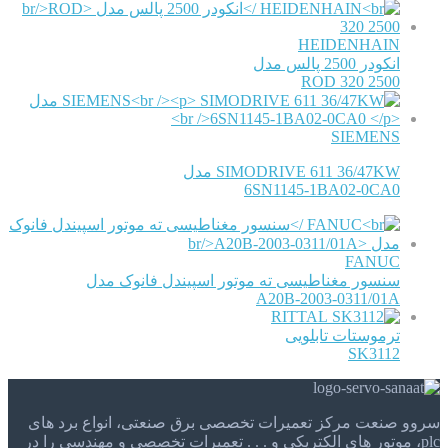
HEIDENHAIN
انکودر 2500 پالس مدل
ROD 320 2500
SIEMENS
SIMODRIVE 611 36/47KW مدل
6SN1145-1BA02-0CA0
FANUC
سنسور مغناطیسی ته موتور اسپیندل فانوک مدل
A20B-2003-0311/01A
RITTAL
ترموستات تابلویی
SK3112
سروو صنعت مرکز تعمیرات تخصصی برق صنعتی، انواع برد های
plc، موتور های الکتریکی و . . . تعمیرات تخصصی و مهندسی را در