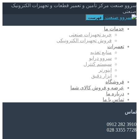
سروو صنعت مرکز تأمین و تعمیر قطعات و تجهیزات الکترونیک
صنعتی
فهرست
خدمات ما
خرید تجهیزات صنعتی
فروش تجهیزات الکترونیکی
تعمیرات
منابع تغذیه
سروو درایو
سیستم کنترل
اینورتر
ابزار دقیق
فروشگاه
عرضه و فروش کالای شما
درباره ما
تماس با ما
تماس
3910 282 0912
7728 3355 028